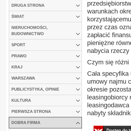
przedsiębiorst
DRUGA STRONA
warunkach okre
ŚWIAT
korzystającemu
przez czas ozn
NIERUCHOMOŚCI,
BUDOWNICTWO
zapłacić finan
pieniężne równe
SPORT
nabycia rzeczy 
PRAWO
Czym się różni
KRAJ
Cała specyfika 
WARSZAWA
umowy najmu cz
okresie pozost
PUBLICYSTYKA, OPINIE
leasingobiorcy n
KULTURA
leasingodawca o
PIERWSZA STRONA
nabyty składnik
DOBRA FIRMA
Dostęp do tr