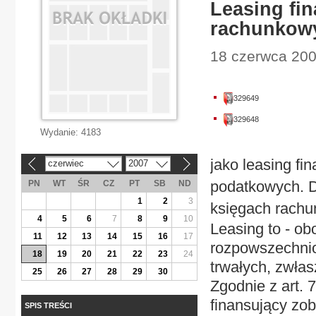
Leasing fi
rachunkow
18 czerwca 2007
329649
329648
Wydanie:
4183
jako leasing fi
czerwiec
2007
«
»
podatkowych. D
PN
WT
ŚR
CZ
PT
SB
ND
1
2
3
księgach rach
4
5
6
7
8
9
10
Leasing to - ob
11
12
13
14
15
16
17
rozpowszechni
18
19
20
21
22
23
24
trwałych, zwła
25
26
27
28
29
30
Zgodnie z art.
finansujący zob
SPIS TREŚCI