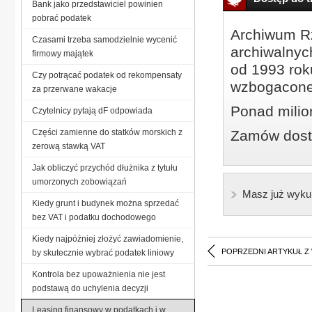
Bank jako przedstawiciel powinien
pobrać podatek
Archiwum Rz
Czasami trzeba samodzielnie wycenić
archiwalnyc
firmowy majątek
od 1993 roku
Czy potrącać podatek od rekompensaty
wzbogacone
za przerwane wakacje
Ponad milio
Czytelnicy pytają dF odpowiada
Części zamienne do statków morskich z
Zamów dostę
zerową stawką VAT
Jak obliczyć przychód dłużnika z tytułu
umorzonych zobowiązań
Masz już wyku
Kiedy grunt i budynek można sprzedać
bez VAT i podatku dochodowego
Kiedy najpóźniej złożyć zawiadomienie,
POPRZEDNI ARTYKUŁ Z
by skutecznie wybrać podatek liniowy
Kontrola bez upoważnienia nie jest
podstawą do uchylenia decyzji
Leasing finansowy w podatkach i w