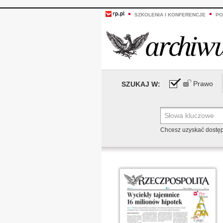
SZKOLENIA I KONFERENCJE
PO
Prawo
SZUKAJ W:
Chcesz uzyskać dostę