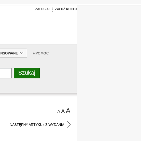
ZALOGUJ
ZAŁÓŻ KONTO
ANSOWANE
+ POMOC
A
A
A
NASTĘPNY ARTYKUŁ Z WYDANIA