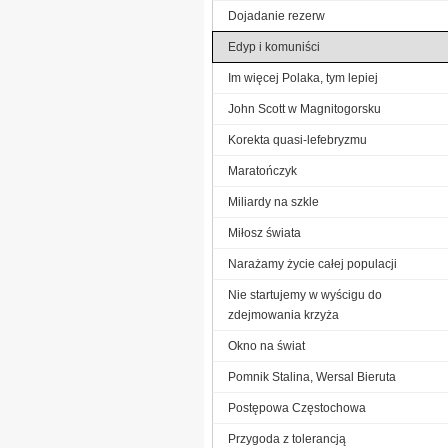
Dojadanie rezerw
Edyp i komuniści
Im więcej Polaka, tym lepiej
John Scott w Magnitogorsku
Korekta quasi-lefebryzmu
Maratończyk
Miliardy na szkle
Miłosz świata
Narażamy życie całej populacji
Nie startujemy w wyścigu do
zdejmowania krzyża
Okno na świat
Pomnik Stalina, Wersal Bieruta
Postępowa Częstochowa
Przygoda z tolerancją