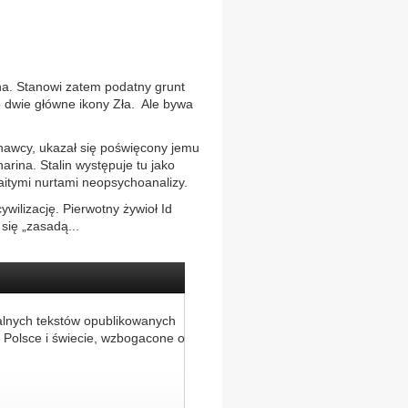
na. Stanowi zatem podatny grunt
to dwie główne ikony Zła. Ale bywa
oznawcy, ukazał się poświęcony jemu
arina. Stalin występuje tu jako
aitymi nurtami neopsychoanalizy.
wilizację. Pierwotny żywioł Id
się „zasadą...
alnych tekstów opublikowanych
 Polsce i świecie, wzbogacone o