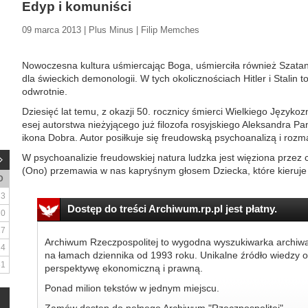
Edyp i komuniści
09 marca 2013 | Plus Minus | Filip Memches
Nowoczesna kultura uśmiercając Boga, uśmierciła również Szata
dla świeckich demonologii. W tych okolicznościach Hitler i Stalin 
odwrotnie.
Dziesięć lat temu, z okazji 50. rocznicy śmierci Wielkiego Język
esej autorstwa nieżyjącego już filozofa rosyjskiego Aleksandra Pan
ikona Dobra. Autor posiłkuje się freudowską psychoanalizą i rozm
W psychoanalizie freudowskiej natura ludzka jest więziona przez cy
(Ono) przemawia w nas kapryśnym głosem Dziecka, które kieruje 
D
3
Dostęp do treści Archiwum.rp.pl jest płatny.
10
17
Archiwum Rzeczpospolitej to wygodna wyszukiwarka archiw
24
na łamach dziennika od 1993 roku. Unikalne źródło wiedzy o
31
perspektywę ekonomiczną i prawną.
Ponad milion tekstów w jednym miejscu.