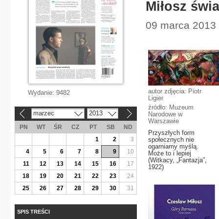
Miłosz świa
09 marca 2013 |
autor zdjęcia: Piotr
Wydanie:
9482
Ligier
źródło: Muzeum
marzec
2013
Narodowe w
«
»
Warszawie
PN
WT
ŚR
CZ
PT
SB
ND
Przyszłych form
1
2
3
społecznych nie
ogarniamy myślą.
4
5
6
7
8
9
10
Może to i lepiej
(Witkacy, „Fantazja”,
11
12
13
14
15
16
17
1922)
18
19
20
21
22
23
24
25
26
27
28
29
30
31
SPIS TREŚCI