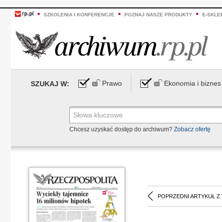
SZKOLENIA I KONFERENCJE
POZNAJ NASZE PRODUKTY
E-SKLE
Prawo
Ekonomia i biznes
SZUKAJ W:
Chcesz uzyskać dostęp do archiwum?
Zobacz ofertę
POPRZEDNI ARTYKUŁ Z