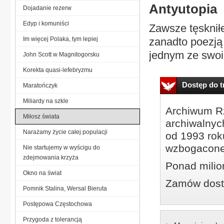
Antyutopia
Dojadanie rezerw
Edyp i komuniści
Zawsze tęskniłe
Im więcej Polaka, tym lepiej
zanadto poezją 
jednym ze swoic
John Scott w Magnitogorsku
Korekta quasi-lefebryzmu
Dostęp do tr
Maratończyk
Miliardy na szkle
Archiwum Rz
Miłosz świata
archiwalnyc
Narażamy życie całej populacji
od 1993 roku
wzbogacone
Nie startujemy w wyścigu do
zdejmowania krzyża
Ponad milio
Okno na świat
Zamów dostę
Pomnik Stalina, Wersal Bieruta
Postępowa Częstochowa
Przygoda z tolerancją