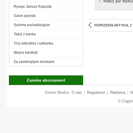
Masz już wyku
Rysuje Janusz Kapusta
Salon paryski
Summa eschatologiae
POPRZEDNI ARTYKUŁ Z
Tatuś z banku
Trzy wibratory i szklanka
Wojna kanibali
Za zamkniętymi drzwiami
Zamów abonament
Gremi Media:
O nas
|
Regulamin
|
Reklama
|
N
© Copyr