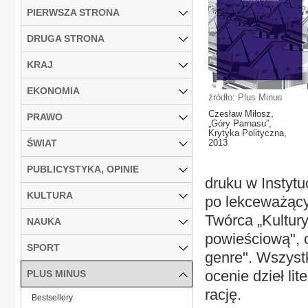
PIERWSZA STRONA
DRUGA STRONA
KRAJ
EKONOMIA
źródło: Plus Minus
Czesław Miłosz,
PRAWO
„Góry Parnasu”,
Krytyka Polityczna,
ŚWIAT
2013
PUBLICYSTYKA, OPINIE
druku w Instytu
KULTURA
po lekceważący
Twórca „Kultur
NAUKA
powieściową", 
SPORT
genre". Wszyst
ocenie dzieł li
PLUS MINUS
rację.
Bestsellery