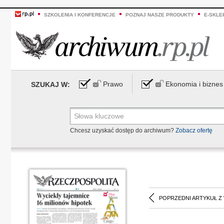
SZKOLENIA I KONFERENCJE
POZNAJ NASZE PRODUKTY
E-SKLE
Prawo
Ekonomia i biznes
SZUKAJ W:
Chcesz uzyskać dostęp do archiwum?
Zobacz ofertę
POPRZEDNI ARTYKUŁ Z