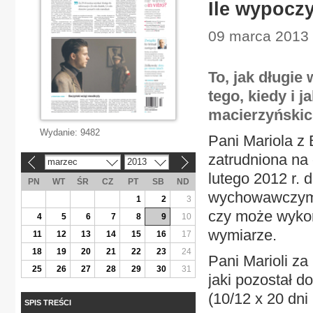
Ile wypocz
09 marca 2013 
To, jak długi
tego, kiedy i j
macierzyńskic
Wydanie:
9482
Pani Mariola z 
zatrudniona na 
marzec
2013
«
»
lutego 2012 r. 
PN
WT
ŚR
CZ
PT
SB
ND
wychowawczym. 
1
2
3
czy może wykor
4
5
6
7
8
9
10
wymiarze.
11
12
13
14
15
16
17
18
19
20
21
22
23
24
Pani Marioli za
25
26
27
28
29
30
31
jaki pozostał d
(10/12 x 20 dni 
SPIS TREŚCI