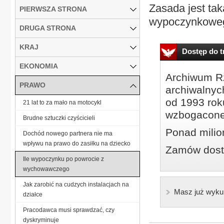
Zasada jest tak
PIERWSZA STRONA
wypoczynkoweg
DRUGA STRONA
KRAJ
Dostęp do tr
EKONOMIA
Archiwum Rz
PRAWO
archiwalnyc
od 1993 roku
21 lat to za mało na motocykl
wzbogacone
Brudne sztuczki czyścicieli
Ponad milio
Dochód nowego partnera nie ma
wpływu na prawo do zasiłku na dziecko
Zamów dostę
Ile wypoczynku po powrocie z
wychowawczego
Jak zarobić na cudzych instalacjach na
Masz już wyku
działce
Pracodawca musi sprawdzać, czy
dyskryminuje