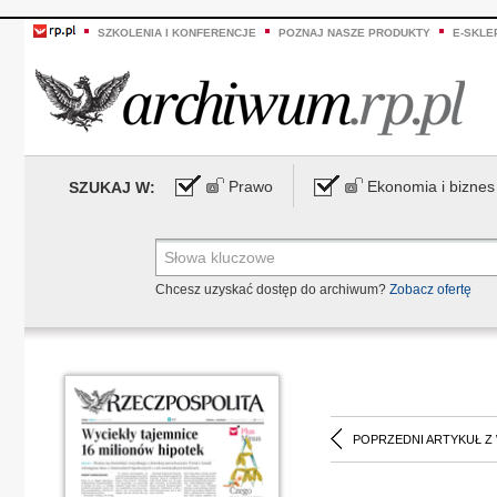
SZKOLENIA I KONFERENCJE
POZNAJ NASZE PRODUKTY
E-SKLE
Prawo
Ekonomia i biznes
SZUKAJ W:
Chcesz uzyskać dostęp do archiwum?
Zobacz ofertę
POPRZEDNI ARTYKUŁ Z