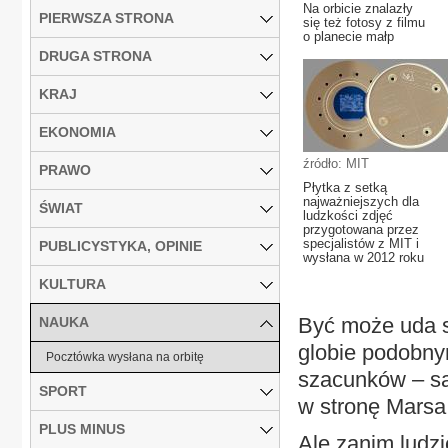
Na orbicie znalazły
PIERWSZA STRONA
się też fotosy z filmu
o planecie małp
DRUGA STRONA
KRAJ
EKONOMIA
źródło: MIT
PRAWO
Płytka z setką
najważniejszych dla
ŚWIAT
ludzkości zdjęć
przygotowana przez
specjalistów z MIT i
PUBLICYSTYKA, OPINIE
wysłana w 2012 roku
KULTURA
Być może uda s
NAUKA
globie podobny
Pocztówka wysłana na orbitę
szacunków – są 
SPORT
w stronę Marsa
PLUS MINUS
Ale zanim ludzi