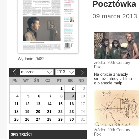
Pocztówka 
09 marca 2013 |
Wydanie:
9482
źródło: 20th Century
Fox
marzec
2013
«
»
Na orbicie znalazły
się też fotosy z filmu
PN
WT
ŚR
CZ
PT
SB
ND
o planecie małp
1
2
3
4
5
6
7
8
9
10
11
12
13
14
15
16
17
18
19
20
21
22
23
24
25
26
27
28
29
30
31
źródło: 20th Century
Fox
SPIS TREŚCI