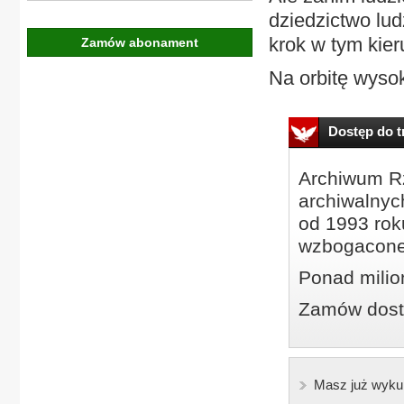
dziedzictwo lu
krok w tym kier
Zamów abonament
Na orbitę wysok
Dostęp do tr
Archiwum Rz
archiwalnyc
od 1993 roku
wzbogacone
Ponad milio
Zamów dostę
Masz już wyku