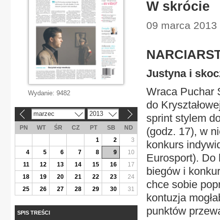
W skrócie
09 marca 2013 |
NARCIARS
Justyna i skoc
Wraca Puchar Ś
Wydanie:
9482
do Kryształowe
marzec
2013
«
»
sprint stylem d
PN
WT
ŚR
CZ
PT
SB
ND
(godz. 17), w n
1
2
3
konkurs indywid
4
5
6
7
8
9
10
Eurosport). Do 
11
12
13
14
15
16
17
biegów i konku
18
19
20
21
22
23
24
chce sobie pop
25
26
27
28
29
30
31
kontuzja mogła
punktów przewa
SPIS TREŚCI