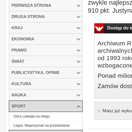
zwykle najleps
PIERWSZA STRONA
910 pkt. Justyn
DRUGA STRONA
KRAJ
Dostęp do tr
EKONOMIA
Archiwum Rz
archiwalnyc
PRAWO
od 1993 roku
ŚWIAT
wzbogacone
PUBLICYSTYKA, OPINIE
Ponad milio
KULTURA
Zamów dostę
NAUKA
SPORT
Masz już wyku
Góra czekała na niego
Legia: Wawrzyniak na przełamanie