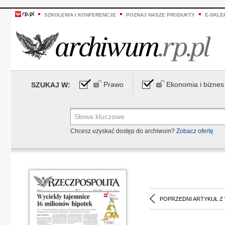
SZKOLENIA I KONFERENCJE
POZNAJ NASZE PRODUKTY
E-SKLE
Prawo
Ekonomia i biznes
SZUKAJ W:
Chcesz uzyskać dostęp do archiwum?
Zobacz ofertę
POPRZEDNI ARTYKUŁ Z