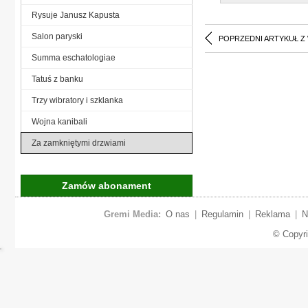
Rysuje Janusz Kapusta
Salon paryski
POPRZEDNI ARTYKUŁ Z
Summa eschatologiae
Tatuś z banku
Trzy wibratory i szklanka
Wojna kanibali
Za zamkniętymi drzwiami
Zamów abonament
Gremi Media:
O nas
|
Regulamin
|
Reklama
|
N
© Copyr