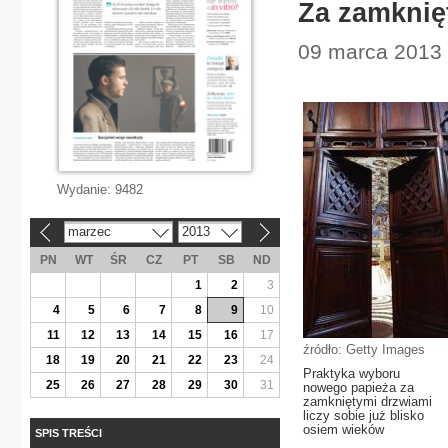
Za zamknię
09 marca 2013 
Wydanie:
9482
marzec
2013
«
»
PN
WT
ŚR
CZ
PT
SB
ND
1
2
3
4
5
6
7
8
9
10
11
12
13
14
15
16
17
źródło: Getty Images
18
19
20
21
22
23
24
Praktyka wyboru
25
26
27
28
29
30
31
nowego papieża za
zamkniętymi drzwiami
liczy sobie już blisko
osiem wieków
SPIS TREŚCI