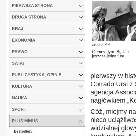
PIERWSZA STRONA
DRUGA STRONA
KRAJ
EKONOMIA
źródło: AP
PRAWO
Ciemny dym. Będzie
jeszcze jedna tura
ŚWIAT
pierwszy w hist
PUBLICYSTYKA, OPINIE
Corrado Ursi z 
KULTURA
agencja Associ
NAUKA
nagłówkiem „Ko
SPORT
Cóż, miejmy nad
nieco uciążliw
PLUS MINUS
widzialnej głow
Bestsellery