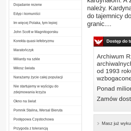
kardynałom. A z
Dojadanie rezerw
należy. Kardyn
Edyp i komuniści
do tajemnicy do
granic....
Im więcej Polaka, tym lepiej
John Scott w Magnitogorsku
Dostęp do tr
Korekta quasi-lefebryzmu
Maratończyk
Archiwum Rz
Miliardy na szkle
archiwalnyc
Miłosz świata
od 1993 roku
wzbogacone
Narażamy życie całej populacji
Nie startujemy w wyścigu do
Ponad milio
zdejmowania krzyża
Zamów dostę
Okno na świat
Pomnik Stalina, Wersal Bieruta
Postępowa Częstochowa
Masz już wyku
Przygoda z tolerancją