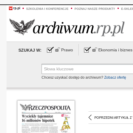
SZKOLENIA I KONFERENCJE
POZNAJ NASZE PRODUKTY
E-SKLE
Prawo
Ekonomia i biznes
SZUKAJ W:
Chcesz uzyskać dostęp do archiwum?
Zobacz ofertę
POPRZEDNI ARTYKUŁ Z