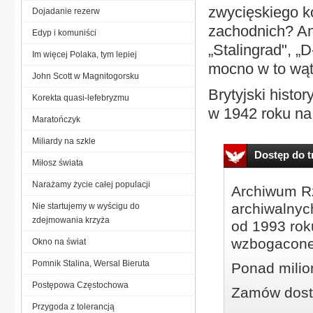
zwycięskiego ko
Dojadanie rezerw
zachodnich? An
Edyp i komuniści
„Stalingrad", „
Im więcej Polaka, tym lepiej
mocno w to wąt
John Scott w Magnitogorsku
Brytyjski histo
Korekta quasi-lefebryzmu
w 1942 roku na.
Maratończyk
Miliardy na szkle
Dostęp do tr
Miłosz świata
Narażamy życie całej populacji
Archiwum Rz
archiwalnyc
Nie startujemy w wyścigu do
zdejmowania krzyża
od 1993 roku
wzbogacone
Okno na świat
Pomnik Stalina, Wersal Bieruta
Ponad milio
Postępowa Częstochowa
Zamów dostę
Przygoda z tolerancją