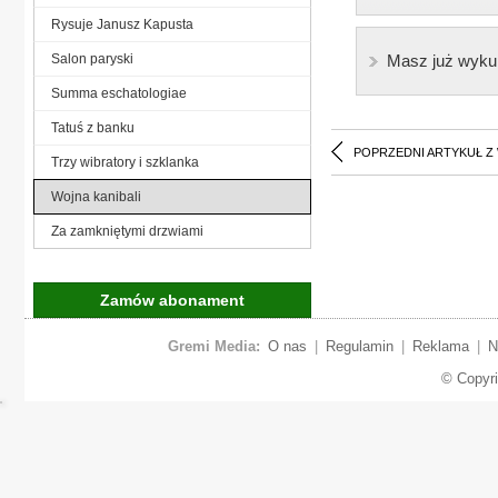
Rysuje Janusz Kapusta
Salon paryski
Masz już wyku
Summa eschatologiae
Tatuś z banku
POPRZEDNI ARTYKUŁ Z
Trzy wibratory i szklanka
Wojna kanibali
Za zamkniętymi drzwiami
Zamów abonament
Gremi Media:
O nas
|
Regulamin
|
Reklama
|
N
© Copyr