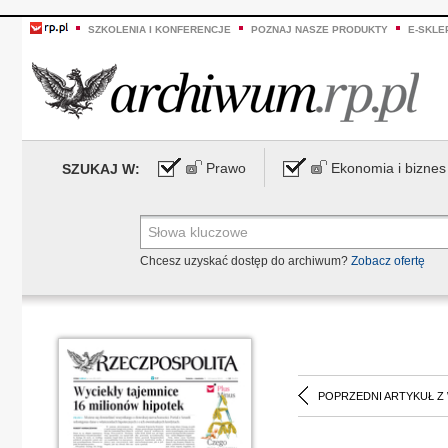
SZKOLENIA I KONFERENCJE
POZNAJ NASZE PRODUKTY
E-SKLE
Prawo
Ekonomia i biznes
SZUKAJ W:
Chcesz uzyskać dostęp do archiwum?
Zobacz ofertę
POPRZEDNI ARTYKUŁ Z