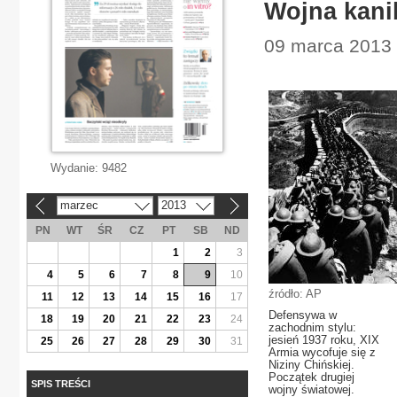
Wojna kani
09 marca 2013 
Wydanie:
9482
marzec
2013
«
»
PN
WT
ŚR
CZ
PT
SB
ND
1
2
3
4
5
6
7
8
9
10
źródło: AP
11
12
13
14
15
16
17
Defensywa w
18
19
20
21
22
23
24
zachodnim stylu:
jesień 1937 roku, XIX
25
26
27
28
29
30
31
Armia wycofuje się z
Niziny Chińskiej.
Początek drugiej
SPIS TREŚCI
wojny światowej.