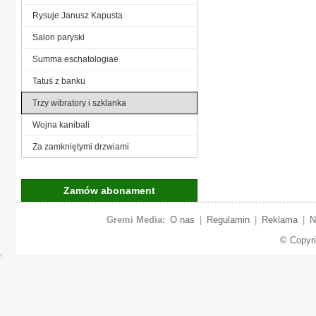
Rysuje Janusz Kapusta
Salon paryski
Summa eschatologiae
Tatuś z banku
Trzy wibratory i szklanka
Wojna kanibali
Za zamkniętymi drzwiami
Zamów abonament
Gremi Media:
O nas
|
Regulamin
|
Reklama
|
N
© Copyr