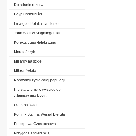
Dojadanie rezerw
Edyp i komuniści
Im więcej Polaka, tym lepiej
John Scott w Magnitogorsku
Korekta quasi-lefebryzmu
Maratończyk
Miliardy na szkle
Miłosz świata
Narażamy życie całej populacji
Nie startujemy w wyścigu do
zdejmowania krzyża
Okno na świat
Pomnik Stalina, Wersal Bieruta
Postępowa Częstochowa
Przygoda z tolerancją