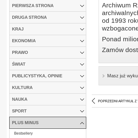
Archiwum Rz
PIERWSZA STRONA
archiwalnyc
DRUGA STRONA
od 1993 roku
wzbogacone
KRAJ
Ponad milio
EKONOMIA
Zamów dostę
PRAWO
ŚWIAT
Masz już wyku
PUBLICYSTYKA, OPINIE
KULTURA
NAUKA
POPRZEDNI ARTYKUŁ Z
SPORT
PLUS MINUS
Bestsellery