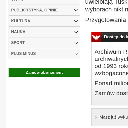
uwielbiają Tusk
wyborach nikt 
PUBLICYSTYKA, OPINIE
Przygotowania 
KULTURA
NAUKA
Dostęp do tr
SPORT
Archiwum Rz
PLUS MINUS
archiwalnyc
od 1993 roku
wzbogacone
Zamów abonament
Ponad milio
Zamów dostę
Masz już wyku