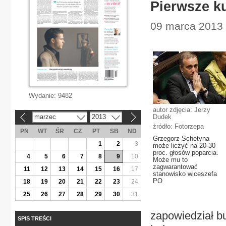
Pierwsze k
09 marca 2013 |
Wydanie:
9482
autor zdjęcia: Jerzy
marzec
2013
Dudek
«
»
źródło: Fotorzepa
PN
WT
ŚR
CZ
PT
SB
ND
Grzegorz Schetyna
1
2
3
może liczyć na 20-30
proc. głosów poparcia.
4
5
6
7
8
9
10
Może mu to
zagwarantować
11
12
13
14
15
16
17
stanowisko wiceszefa
PO
18
19
20
21
22
23
24
25
26
27
28
29
30
31
zapowiedział b
SPIS TREŚCI