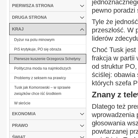
jednoznacznego
PIERWSZA STRONA
pewno poradzi s
DRUGA STRONA
Tyle że jednoś
przeszłość. W pa
KRAJ
liderów zdecydu
Dyżur na polu minowym
Choć Tusk jest 
PiS krytykuje, PO się obraża
frakcja w partii
Pierwsze kuszenie Grzegorza Schetyny
od struktur PO,
Polityczna moda na najmłodszych
ściślej: obawia
Problemy z seksem na prawicy
których szefa P
Tusk jak Komorowski – w sprawie
Znany z tele
związków chce iść środkiem
W skrócie
Dlatego też pr
wprowadzenia p
EKONOMIA
głosowania wszy
PRAWO
powtarzanej pr
ŚWIAT