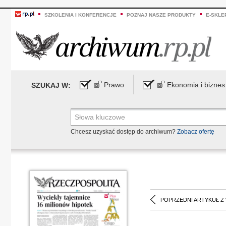
SZKOLENIA I KONFERENCJE
POZNAJ NASZE PRODUKTY
E-SKLE
Prawo
Ekonomia i biznes
SZUKAJ W:
Chcesz uzyskać dostęp do archiwum?
Zobacz ofertę
POPRZEDNI ARTYKUŁ Z