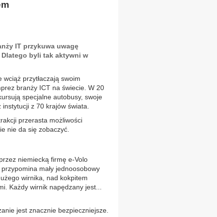
em
ranży IT przykuwa uwagę
Dlatego byli tak aktywni w
 wciąż przytłaczają swoim
mprez branży ICT na świecie. W 20
kursują specjalne autobusy, swoje
instytucji z 70 krajów świata.
rakcji przerasta możliwości
e nie da się zobaczyć.
rzez niemiecką firmę e-Volo
na przypomina mały jednoosobowy
dużego wirnika, nad kokpitem
i. Każdy wirnik napędzany jest...
anie jest znacznie bezpieczniejsze.