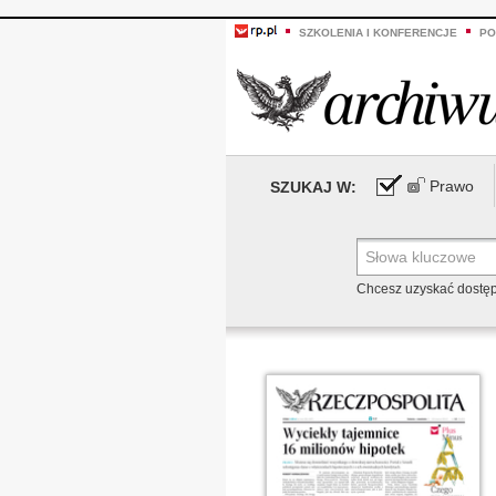
SZKOLENIA I KONFERENCJE
PO
Prawo
SZUKAJ W:
Chcesz uzyskać dostę