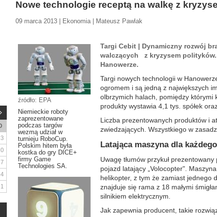
Nowe technologie receptą na walkę z kryzys
09 marca 2013 | Ekonomia | Mateusz Pawlak
Targi Cebit | Dynamiczny rozwój b
walczących z kryzysem polityków. 
Hanowerze.
Targi nowych technologii w Hanowerze
ogromem i są jedną z największych i
olbrzymich halach, pomiędzy którymi 
źródło: EPA
produkty wystawia 4,1 tys. spółek oraz 
Niemieckie roboty
zaprezentowane
Liczba prezentowanych produktów i at
podczas targów
D
zwiedzających. Wszystkiego w zasadzi
wezmą udział w
3
turnieju RoboCup.
Latająca maszyna dla każdego
Polskim hitem była
10
kostka do gry DICE+
firmy Game
Uwagę tłumów przykuł prezentowany p
17
Technologies SA.
pojazd latający „Volocopter". Maszy
24
helikopter, z tym że zamiast jednego 
31
znajduje się rama z 18 małymi śmigłam
silnikiem elektrycznym.
Jak zapewnia producent, takie rozwiąz