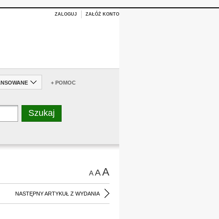
ZALOGUJ
ZAŁÓŻ KONTO
ANSOWANE
+ POMOC
A
A
A
NASTĘPNY ARTYKUŁ Z WYDANIA