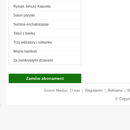
Rysuje Janusz Kapusta
Salon paryski
Summa eschatologiae
Tatuś z banku
Trzy wibratory i szklanka
Wojna kanibali
Za zamkniętymi drzwiami
Zamów abonament
Gremi Media:
O nas
|
Regulamin
|
Reklama
|
N
© Copyr