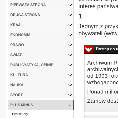
PIERWSZA STRONA
interes państwa
1
DRUGA STRONA
KRAJ
Jednym z przyk
obywateli (wów
EKONOMIA
PRAWO
Dostęp do tr
ŚWIAT
Archiwum Rz
PUBLICYSTYKA, OPINIE
archiwalnyc
KULTURA
od 1993 roku
wzbogacone
NAUKA
Ponad milio
SPORT
Zamów dostę
PLUS MINUS
Bestsellery