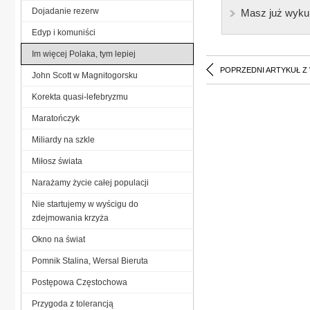
Dojadanie rezerw
Masz już wyku
Edyp i komuniści
Im więcej Polaka, tym lepiej
POPRZEDNI ARTYKUŁ Z
John Scott w Magnitogorsku
Korekta quasi-lefebryzmu
Maratończyk
Miliardy na szkle
Miłosz świata
Narażamy życie całej populacji
Nie startujemy w wyścigu do
zdejmowania krzyża
Okno na świat
Pomnik Stalina, Wersal Bieruta
Postępowa Częstochowa
Przygoda z tolerancją