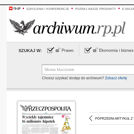
SZKOLENIA I KONFERENCJE
POZNAJ NASZE PRODUKTY
E-SKLE
Prawo
Ekonomia i biznes
SZUKAJ W:
Chcesz uzyskać dostęp do archiwum?
Zobacz ofertę
POPRZEDNI ARTYKUŁ Z