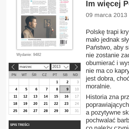
Im więcej P
09 marca 2013 |
Polskę trapi k
mało jednak sł
Państwo, aby si
nie zostanie z
Wydanie:
9482
obumierać i wys
marzec
2013
«
»
nie ma co kapr
PN
WT
ŚR
CZ
PT
SB
ND
jest dobra, cho
1
2
3
moralnie.
4
5
6
7
8
9
10
Historia zna pr
11
12
13
14
15
16
17
poprawiających 
18
19
20
21
22
23
24
25
26
27
28
29
30
31
a pozytywne sku
pochwalać barb
SPIS TREŚCI
co należy czyn