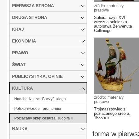
PIERWSZA STRONA
źródło: materiały
prasowe
DRUGA STRONA
Saliera, czyli XVI-
wieczna solniczka
autorstwa Benvenuta
KRAJ
Celliniego
EKONOMIA
PRAWO
ŚWIAT
PUBLICYSTYKA, OPINIE
KULTURA
źródło: materiały
Nadchodzi czas Baczyńskiego
prasowe
Polsko-włoskie pronto-mor
Trójmasztowiec z
pozłacanego srebra,
1585 rok
Pozłacany okręt cesarza Rudolfa II
NAUKA
forma w pierwsz