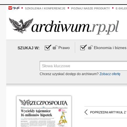
SZKOLENIA I KONFERENCJE
POZNAJ NASZE PRODUKTY
E-SKLE
Prawo
Ekonomia i biznes
SZUKAJ W:
Chcesz uzyskać dostęp do archiwum?
Zobacz ofertę
POPRZEDNI ARTYKUŁ Z