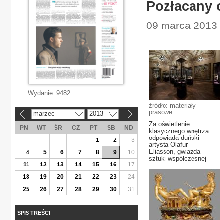
Pozłacany o
09 marca 2013 |
Wydanie:
9482
źródło: materiały
prasowe
marzec
2013
«
»
Za oświetlenie
PN
WT
ŚR
CZ
PT
SB
ND
klasycznego wnętrza
odpowiada duński
1
2
3
artysta Olafur
Eliasson, gwiazda
4
5
6
7
8
9
10
sztuki współczesnej
11
12
13
14
15
16
17
18
19
20
21
22
23
24
25
26
27
28
29
30
31
SPIS TREŚCI