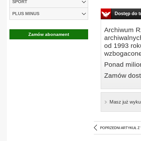
SPORT
Dostęp do tr
PLUS MINUS
Archiwum Rz
Zamów abonament
archiwalnyc
od 1993 roku
wzbogacone
Ponad milio
Zamów dostę
Masz już wyku
POPRZEDNI ARTYKUŁ Z