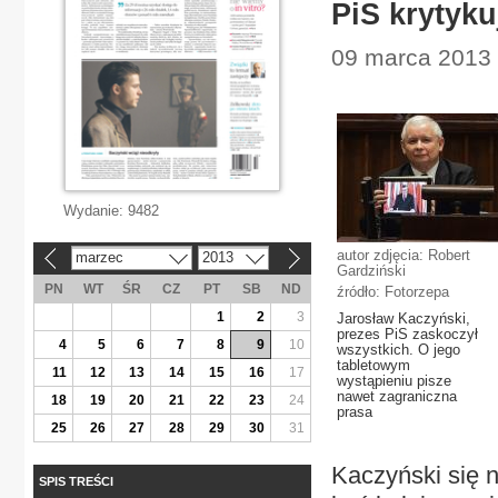
PiS krytyku
09 marca 2013 |
Wydanie:
9482
autor zdjęcia: Robert
marzec
2013
«
»
Gardziński
PN
WT
ŚR
CZ
PT
SB
ND
źródło: Fotorzepa
1
2
3
Jarosław Kaczyński,
prezes PiS zaskoczył
4
5
6
7
8
9
10
wszystkich. O jego
tabletowym
11
12
13
14
15
16
17
wystąpieniu pisze
nawet zagraniczna
18
19
20
21
22
23
24
prasa
25
26
27
28
29
30
31
Kaczyński się n
SPIS TREŚCI