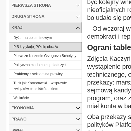
być kolejny wn
PIERWSZA STRONA
nieoficjalnych 
DRUGA STRONA
bo udało się p
– Od wczoraj w 
KRAJ
demokraci i rep
Dyżur na polu minowym
Ograni tabl
PiS krytykuje, PO się obraża
Pierwsze kuszenie Grzegorza Schetyny
Zdjęcia Kaczyń
Polityczna moda na najmłodszych
wystąpienie pro
technicznego, 
Problemy z seksem na prawicy
przekazy: mars
Tusk jak Komorowski – w sprawie
sejmową kandyd
związków chce iść środkiem
program, oraz ż
W skrócie
miał konta w ba
EKONOMIA
Oba przekazy są
PRAWO
polityków Platf
ŚWIAT