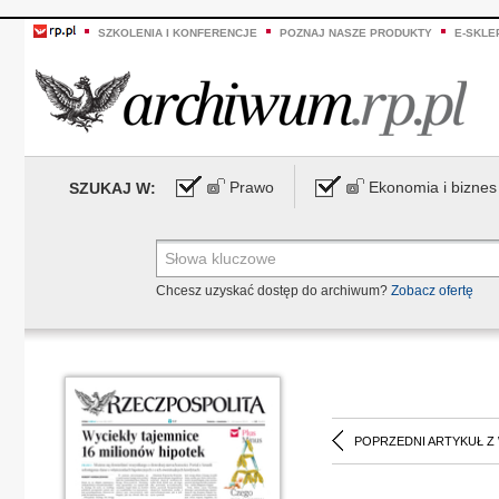
SZKOLENIA I KONFERENCJE
POZNAJ NASZE PRODUKTY
E-SKLE
Prawo
Ekonomia i biznes
SZUKAJ W:
Chcesz uzyskać dostęp do archiwum?
Zobacz ofertę
POPRZEDNI ARTYKUŁ Z