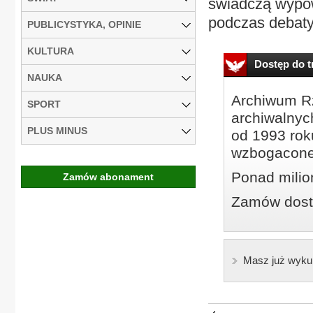
świadczą wypowi
podczas debaty 
PUBLICYSTYKA, OPINIE
KULTURA
Dostęp do tr
NAUKA
Archiwum Rz
SPORT
archiwalnyc
PLUS MINUS
od 1993 roku
wzbogacone
Ponad milio
Zamów abonament
Zamów dostę
Masz już wyku