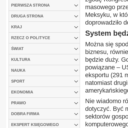
PIERWSZA STRONA
masowego przen
Meksyku, w któ
DRUGA STRONA
doprowadziło do
KRAJ
System będzi
RZECZ O POLITYCE
Można się spod
ŚWIAT
biznesu, równie
będzie duży. G
KULTURA
powiązane – U
NAUKA
eksportu (291 
SPORT
natomiast drug
amerykańskiego
EKONOMIA
Nie wiadomo ró
PRAWO
dotyczyć. Być 
DOBRA FIRMA
sektorów gosp
komputerowego)
EKSPERT KSIĘGOWEGO