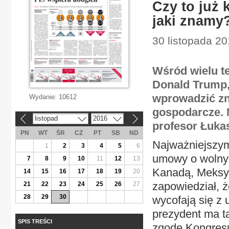
Czy to już
jaki znamy
30 listopada 2
Wśród wielu t
Donald Trump,
wprowadzić zn
Wydanie:
10612
gospodarcze. N
listopad
2016
«
»
profesor Łuka
PN
WT
ŚR
CZ
PT
SB
ND
Najważniejszym
1
2
3
4
5
6
umowy o wolny
7
8
9
10
11
12
13
Kanadą, Meksy
14
15
16
17
18
19
20
zapowiedział, ż
21
22
23
24
25
26
27
28
29
30
wycofają się z
prezydent ma ta
SPIS TREŚCI
zgodę Kongres