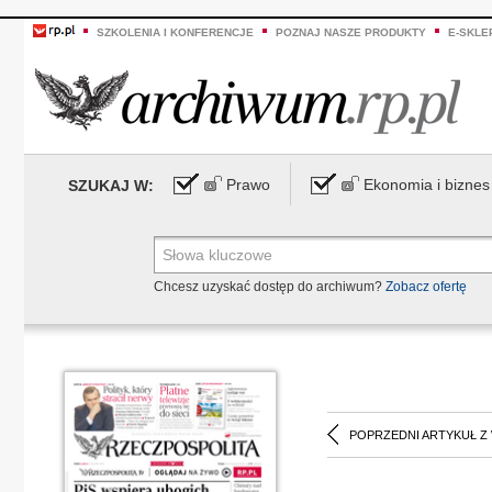
SZKOLENIA I KONFERENCJE
POZNAJ NASZE PRODUKTY
E-SKLE
Prawo
Ekonomia i biznes
SZUKAJ W:
Chcesz uzyskać dostęp do archiwum?
Zobacz ofertę
POPRZEDNI ARTYKUŁ Z