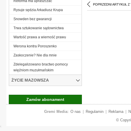
Reforma ma upraszczać
POPRZEDNI ARTYKUŁ Z
Rysuje sędzia Arkadiusz Krupa
Snowden bez gwarancji
Trwa sztukowanie sądownictwa
Wartość prawa a wierność prawu
Werona kontra Poroszenko
Zaskoczenie? Nie dla mnie
Zdelegalizowano bractwo pomocy
więźniom muzułmańskim
ŻYCIE MAZOWSZA
Zamów abonament
Gremi Media:
O nas
|
Regulamin
|
Reklama
|
N
© Copyr