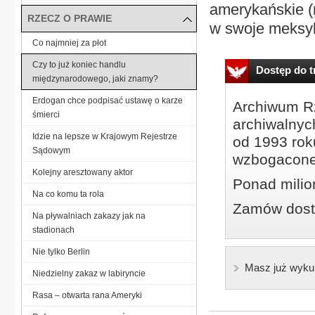
amerykańskie (
RZECZ O PRAWIE
w swoje meksyka
Co najmniej za płot
Czy to już koniec handlu
Dostęp do tr
międzynarodowego, jaki znamy?
Erdogan chce podpisać ustawę o karze
Archiwum Rz
śmierci
archiwalnyc
Idzie na lepsze w Krajowym Rejestrze
od 1993 roku
Sądowym
wzbogacone
Kolejny aresztowany aktor
Ponad milio
Na co komu ta rola
Zamów dostę
Na pływalniach zakazy jak na
stadionach
Nie tylko Berlin
Masz już wyku
Niedzielny zakaz w labiryncie
Rasa – otwarta rana Ameryki