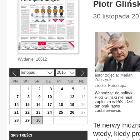
Piotr Glińsk
30 listopada 20
Wydanie:
10612
listopad
2016
«
»
autor zdjęcia: Marian
Zubrzycki
PN
WT
ŚR
CZ
PT
SB
ND
źródło: Fotorzepa
1
2
3
4
5
6
Wchodząc do polityki,
7
8
9
10
11
12
13
Piotr Gliński nie miał
zaplecza w PiS. Dziś
14
15
16
17
18
19
20
ten brak łatwo
zaobserwować.
21
22
23
24
25
26
27
28
29
30
Te nerwy można
wtedy, kiedy pr
SPIS TREŚCI