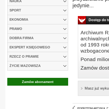
NAUKA
jedynie...
SPORT
EKONOMIA
Dostęp do tr
PRAWO
Archiwum Rz
archiwalnyc
DOBRA FIRMA
od 1993 roku
EKSPERT KSIĘGOWEGO
wzbogacone
RZECZ O PRAWIE
Ponad milio
ŻYCIE MAZOWSZA
Zamów dostę
Zamów abonament
Masz już wyku
POPRZEDNI ARTYKUŁ Z