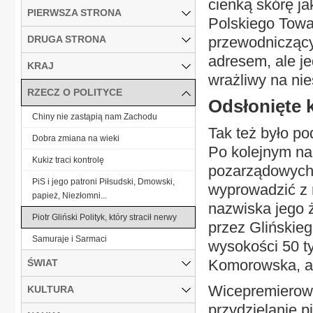
cienką skórę ja
PIERWSZA STRONA
Polskiego Towa
DRUGA STRONA
przewodniczący
adresem, ale je
KRAJ
wrażliwy na ni
RZECZ O POLITYCE
Odsłonięte k
Chiny nie zastąpią nam Zachodu
Tak też było p
Dobra zmiana na wieki
Po kolejnym na
Kukiz traci kontrolę
pozarządowych, 
PiS i jego patroni Piłsudski, Dmowski,
wyprowadzić z 
papież, Niezłomni...
nazwiska jego 
Piotr Gliński Polityk, który stracił nerwy
przez Glińskieg
Samuraje i Sarmaci
wysokości 50 tys
Komorowska, a 
ŚWIAT
Wicepremierowi 
KULTURA
przydzielanie p