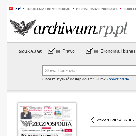
SZKOLENIA I KONFERENCJE
POZNAJ NASZE PRODUKTY
E-SKLE
Prawo
Ekonomia i biznes
SZUKAJ W:
Chcesz uzyskać dostęp do archiwum?
Zobacz ofertę
POPRZEDNI ARTYKUŁ Z