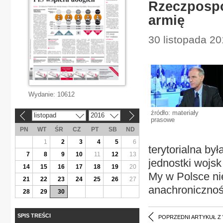
Rzeczpospo
armię
30 listopada 20
Wydanie:
10612
źródło: materiały
listopad
2016
«
»
prasowe
PN
WT
ŚR
CZ
PT
SB
ND
1
2
3
4
5
6
terytorialna by
7
8
9
10
11
12
13
jednostki wojsk
14
15
16
17
18
19
20
My w Polsce ni
21
22
23
24
25
26
27
anachronicznoś
28
29
30
SPIS TREŚCI
POPRZEDNI ARTYKUŁ Z