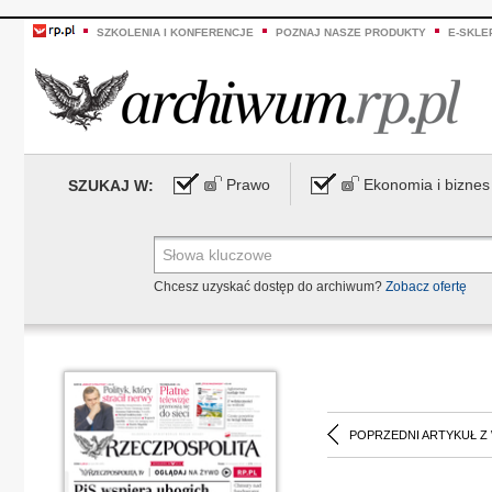
SZKOLENIA I KONFERENCJE
POZNAJ NASZE PRODUKTY
E-SKLE
Prawo
Ekonomia i biznes
SZUKAJ W:
Chcesz uzyskać dostęp do archiwum?
Zobacz ofertę
POPRZEDNI ARTYKUŁ Z