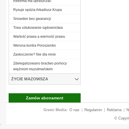
Reforma ma upraszczać
Rysuje sędzia Arkadiusz Krupa
Snowden bez gwarancji
Trwa sztukowanie sądownictwa
Wartość prawa a wierność prawu
Werona kontra Poroszenko
Zaskoczenie? Nie dla mnie
Zdelegalizowano bractwo pomocy
więźniom muzułmańskim
ŻYCIE MAZOWSZA
Zamów abonament
Gremi Media:
O nas
|
Regulamin
|
Reklama
|
N
© Copyr