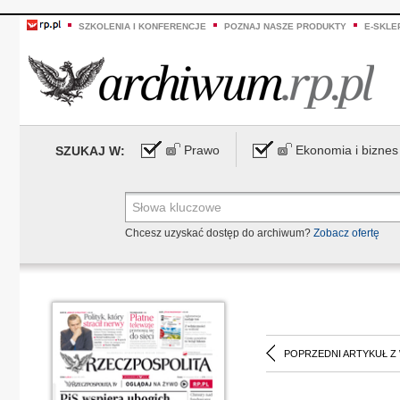
SZKOLENIA I KONFERENCJE
POZNAJ NASZE PRODUKTY
E-SKLE
Prawo
Ekonomia i biznes
SZUKAJ W:
Chcesz uzyskać dostęp do archiwum?
Zobacz ofertę
POPRZEDNI ARTYKUŁ Z