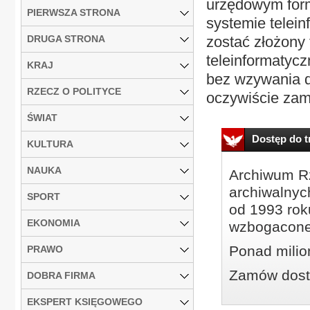
urzędowym form
PIERWSZA STRONA
systemie telei
DRUGA STRONA
zostać złożony
teleinformatycz
KRAJ
bez wzywania d
RZECZ O POLITYCE
oczywiście zamk
ŚWIAT
Dostęp do tr
KULTURA
NAUKA
Archiwum Rz
archiwalnyc
SPORT
od 1993 roku
EKONOMIA
wzbogacone
Ponad milio
PRAWO
Zamów dostę
DOBRA FIRMA
EKSPERT KSIĘGOWEGO