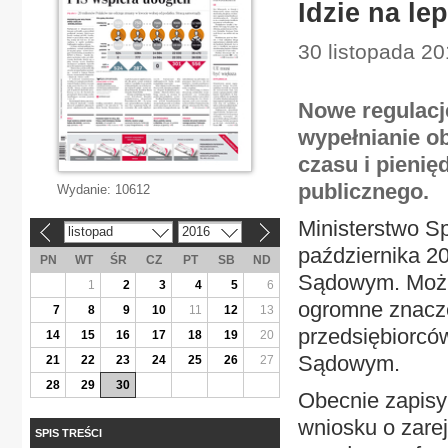
Idzie na l
30 listopada 20
Nowe regulacj
wypełnianie o
czasu i pienię
publicznego.
Wydanie:
10612
Ministerstwo Sp
listopad
2016
«
»
października 2
PN
WT
ŚR
CZ
PT
SB
ND
Sądowym. Można
1
2
3
4
5
6
ogromne znacze
7
8
9
10
11
12
13
przedsiębiorcó
14
15
16
17
18
19
20
Sądowym.
21
22
23
24
25
26
27
28
29
30
Obecnie zapisy
wniosku o zarej
SPIS TREŚCI