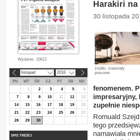
Harakiri n
30 listopada 2
Wydanie:
10612
źródło: materiały
listopad
2016
prasowe
«
»
PN
WT
ŚR
CZ
PT
SB
ND
fenomenem. Prz
1
2
3
4
5
6
impresaryjny, 
7
8
9
10
11
12
13
zupełnie nies
14
15
16
17
18
19
20
21
22
23
24
25
26
27
Romuald Szejd 
28
29
30
tego przedsięwz
namawiała mnie
SPIS TREŚCI