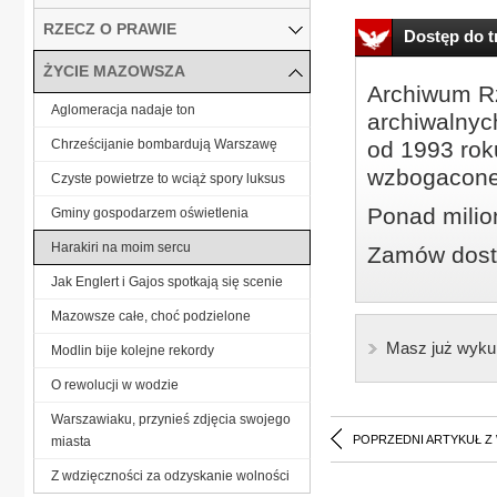
RZECZ O PRAWIE
Dostęp do tr
ŻYCIE MAZOWSZA
Archiwum Rz
Aglomeracja nadaje ton
archiwalnyc
Chrześcijanie bombardują Warszawę
od 1993 roku
wzbogacone
Czyste powietrze to wciąż spory luksus
Ponad milio
Gminy gospodarzem oświetlenia
Harakiri na moim sercu
Zamów dostę
Jak Englert i Gajos spotkają się scenie
Mazowsze całe, choć podzielone
Masz już wyku
Modlin bije kolejne rekordy
O rewolucji w wodzie
Warszawiaku, przynieś zdjęcia swojego
POPRZEDNI ARTYKUŁ Z
miasta
Z wdzięczności za odzyskanie wolności