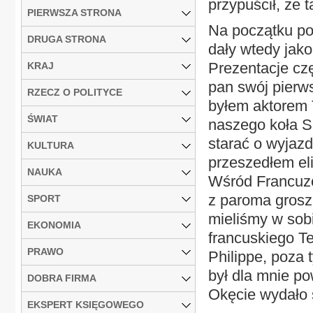
przypuścił, że ta
PIERWSZA STRONA
Na początku po
DRUGA STRONA
dały wtedy jako
Prezentacje czę
KRAJ
pan swój pierws
RZECZ O POLITYCE
byłem aktorem 
ŚWIAT
naszego koła S
starać o wyjazd
KULTURA
przeszedłem el
NAUKA
Wśród Francuzów
z paroma grosza
SPORT
mieliśmy w sobi
EKONOMIA
francuskiego Te
PRAWO
Philippe, poza
był dla mnie p
DOBRA FIRMA
Okęcie wydało s
EKSPERT KSIĘGOWEGO