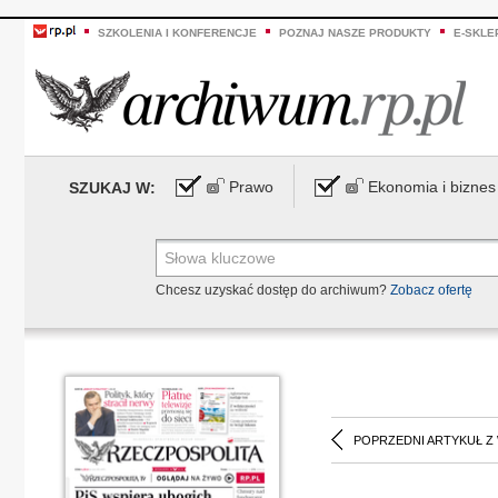
SZKOLENIA I KONFERENCJE
POZNAJ NASZE PRODUKTY
E-SKLE
Prawo
Ekonomia i biznes
SZUKAJ W:
Chcesz uzyskać dostęp do archiwum?
Zobacz ofertę
POPRZEDNI ARTYKUŁ Z