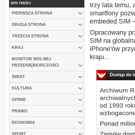
SPIS TREŚCI
trzy lata temu,
smartfony pozw
PIERWSZA STRONA
embeded SIM –
DRUGA STRONA
Opracowany prz
TRZECIA STRONA
SIM na globaln
KRAJ
iPhone'ów przyn
kraju...
MONITOR WOLNEJ
PRZEDSIĘBIORCZOŚCI
Dostęp do tr
ŚWIAT
KULTURA
Archiwum Rz
archiwalnyc
OPINIE
od 1993 roku
PRAWO
wzbogacone
EKONOMIA
Ponad milio
Zamów dostę
SPORT