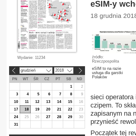
eSIM-y wch
18 grudnia 201
źródło:
Wydanie:
11234
Rzeczpospolita
eSIM to na razie
grudzień
2018
«
»
usługa dla garstki
Polaków
PN
WT
ŚR
CZ
PT
SB
ND
1
2
3
4
5
6
7
8
9
sieci operatora
10
11
12
13
14
15
16
czipem. To skł
17
18
19
20
21
22
23
zapisanym na 
24
25
26
27
28
29
30
przynieść rewol
31
Początek tej re