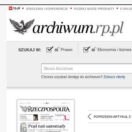
SZKOLENIA I KONFERENCJE
POZNAJ NASZE PRODUKTY
E-SKLE
Prawo
Ekonomia i biznes
SZUKAJ W:
Chcesz uzyskać dostęp do archiwum?
Zobacz ofertę
POPRZEDNI ARTYKUŁ Z