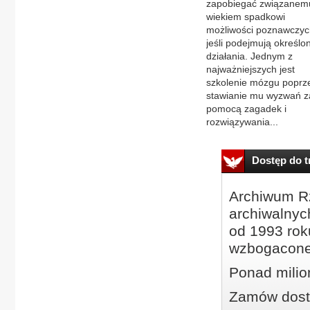
zapobiegać związanem
wiekiem spadkowi
możliwości poznawczyc
jeśli podejmują określo
działania. Jednym z
najważniejszych jest
szkolenie mózgu poprz
stawianie mu wyzwań z
pomocą zagadek i
rozwiązywania...
Dostęp do tr
Archiwum Rz
archiwalnyc
od 1993 roku
wzbogacone
Ponad milio
Zamów dostę