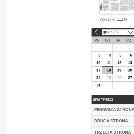
Wydanie:
11234
grudzień
«
PN
WT
ŚR
CZ
3
4
5
6
10
11
12
13
17
18
19
20
24
25
26
27
31
SPIS TREŚCI
PIERWSZA STRON
DRUGA STRONA
TRZECIA STRONA