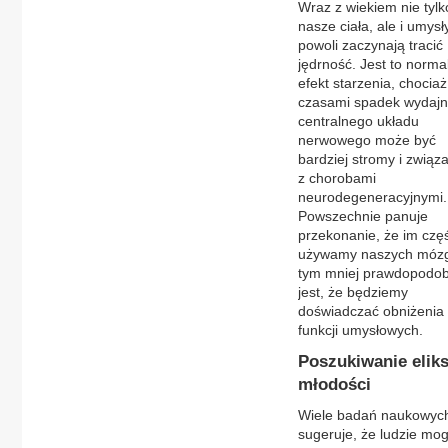
Wraz z wiekiem nie tylk
nasze ciała, ale i umysł
powoli zaczynają tracić
jędrność. Jest to norma
efekt starzenia, chociaż
czasami spadek wydajn
centralnego układu
nerwowego może być
bardziej stromy i związ
z chorobami
neurodegeneracyjnymi.
Powszechnie panuje
przekonanie, że im częś
używamy naszych móz
tym mniej prawdopodo
jest, że będziemy
doświadczać obniżenia
funkcji umysłowych.
Poszukiwanie eliks
młodości
Wiele badań naukowyc
sugeruje, że ludzie mo