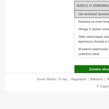
RZECZ O ZDROWIU
Jak zachować sprawn
Nadzieja na nowe tera
Omega-3: będzie zmia
Ostre zwiotczające zap
tajemnicza choroba w
W paleniu papierosów 
uzależnia rytuał
Zamów abo
Gremi Media:
O nas
|
Regulamin
|
Reklama
|
N
© Copyr