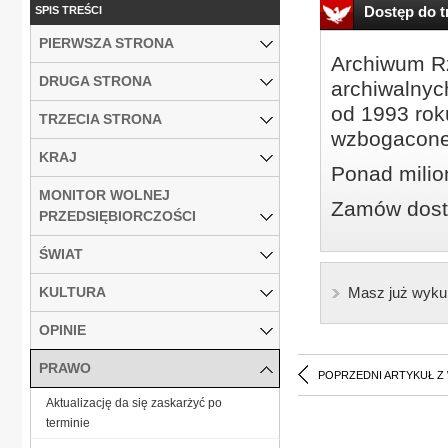
Dostęp do tr
SPIS TREŚCI
PIERWSZA STRONA
Archiwum Rz
DRUGA STRONA
archiwalnyc
od 1993 roku
TRZECIA STRONA
wzbogacone
KRAJ
Ponad milio
MONITOR WOLNEJ
Zamów dostę
PRZEDSIĘBIORCZOŚCI
ŚWIAT
KULTURA
Masz już wyku
OPINIE
PRAWO
POPRZEDNI ARTYKUŁ Z
Aktualizację da się zaskarżyć po
terminie