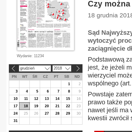
Czy można 
18 grudnia 201
Sąd Najwyższy
wytoczyć proce
zaciągnięcie d
Wydanie:
11234
Podstawową za
jest, że jeżeli
grudzień
2018
«
»
wierzyciel moż
PN
WT
ŚR
CZ
PT
SB
ND
wspólnego (art.
1
2
3
4
5
6
7
8
9
Powstaje zatem
10
11
12
13
14
15
16
prawo także po
17
18
19
20
21
22
23
nawet jeśli ma 
24
25
26
27
28
29
30
kwestii zwrócił s
31