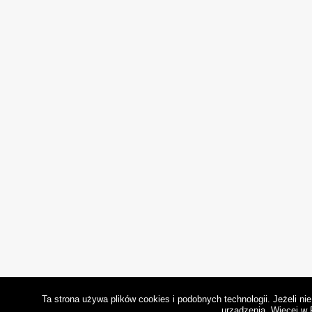
Ta strona używa plików cookies i podobnych technologii. Jeżeli n
urządzenia.
Więcej w 