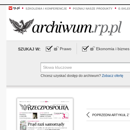
SZKOLENIA I KONFERENCJE
POZNAJ NASZE PRODUKTY
E-SKLE
Prawo
Ekonomia i biznes
SZUKAJ W:
Chcesz uzyskać dostęp do archiwum?
Zobacz ofertę
POPRZEDNI ARTYKUŁ Z