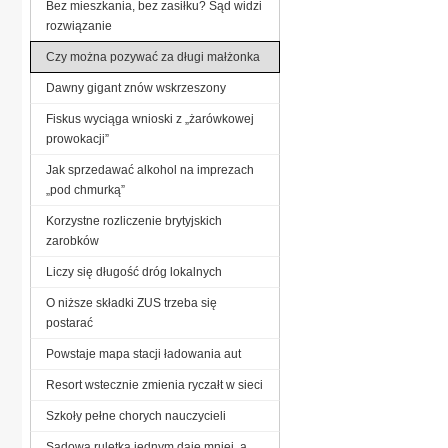
Bez mieszkania, bez zasiłku? Sąd widzi
rozwiązanie
Czy można pozywać za długi małżonka
Dawny gigant znów wskrzeszony
Fiskus wyciąga wnioski z „żarówkowej
prowokacji”
Jak sprzedawać alkohol na imprezach
„pod chmurką”
Korzystne rozliczenie brytyjskich
zarobków
Liczy się długość dróg lokalnych
O niższe składki ZUS trzeba się
postarać
Powstaje mapa stacji ładowania aut
Resort wstecznie zmienia ryczałt w sieci
Szkoły pełne chorych nauczycieli
Sądowa ruletka jednym daje mniej, a