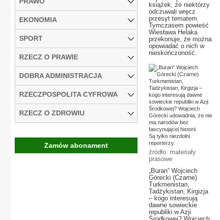
PRAWO
książek, że niektórzy
odczuwali wręcz
przesyt tematem.
EKONOMIA
Tymczasem powieść
Wiesława Helaka
SPORT
przekonuje, że można
opowiadać o nich w
nieskończoność.
RZECZ O PRAWIE
DOBRA ADMINISTRACJA
RZECZPOSPOLITA CYFROWA
RZECZ O ZDROWIU
Zamów abonament
źródło: materiały
prasowe
„Buran” Wojciech
Górecki (Czarne)
Turkmenistan,
Tadżykistan, Kirgizja
– kogo interesują
dawne sowieckie
republiki w Azji
Środkowej? Wojciech