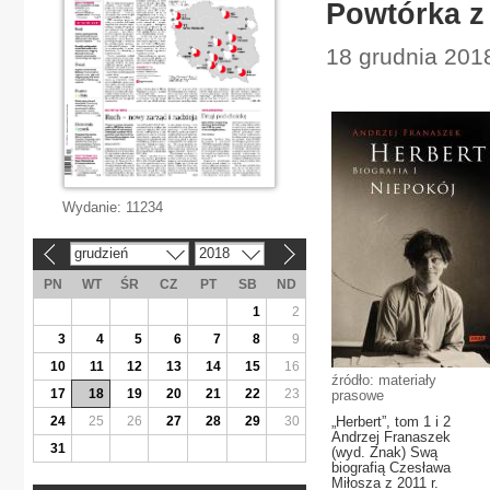
Powtórka z
18 grudnia 2018
Wydanie:
11234
grudzień
2018
«
»
PN
WT
ŚR
CZ
PT
SB
ND
1
2
3
4
5
6
7
8
9
10
11
12
13
14
15
16
źródło: materiały
17
18
19
20
21
22
23
prasowe
24
25
26
27
28
29
30
„Herbert”, tom 1 i 2
Andrzej Franaszek
31
(wyd. Znak) Swą
biografią Czesława
Miłosza z 2011 r.