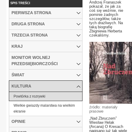
Andrzej Franaszek
SPIS TREŚCI
pokazał, że jak za
coś się weźmie, nie
PIERWSZA STRONA
pominie żadnych
szczegółów, także
tych drażliwych. Na
DRUGA STRONA
taką biografię
Zbigniewa Herberta
TRZECIA STRONA
czekaliśmy.
KRAJ
MONITOR WOLNEJ
PRZEDSIĘBIORCZOŚCI
ŚWIAT
KULTURA
Powtórka z rozrywki
Wielkie gwiazdy malarstwa na wielkim
źródło: materiały
prasowe
ekranie
„Nad Zbruczem”
OPINIE
Wiesław Helak
(Arcana) O Kresach
napisano już tak wiele