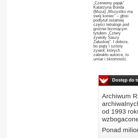
„Czerwony pająk”
Katarzyna Bonda
(Muza) „Wszystko ma
swój koniec” – głosi
podtytuł ostatniej
części tetralogii pod
groźnie brzmiącym
tytułem „Cztery
żywioły Saszy
Załuskiej”. I dobrze,
bo piąty i szósty
żywioł, których
zabrakło autorce, to
umiar i skromność.
Dostęp do tr
Archiwum Rz
archiwalnyc
od 1993 roku
wzbogacone
Ponad milio