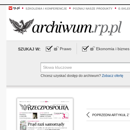
SZKOLENIA I KONFERENCJE
POZNAJ NASZE PRODUKTY
E-SKLE
Prawo
Ekonomia i biznes
SZUKAJ W:
Chcesz uzyskać dostęp do archiwum?
Zobacz ofertę
POPRZEDNI ARTYKUŁ Z