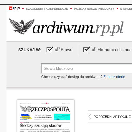
SZKOLENIA I KONFERENCJE
POZNAJ NASZE PRODUKTY
E-SKLE
Prawo
Ekonomia i biznes
SZUKAJ W:
Chcesz uzyskać dostęp do archiwum?
Zobacz ofertę
POPRZEDNI ARTYKUŁ Z