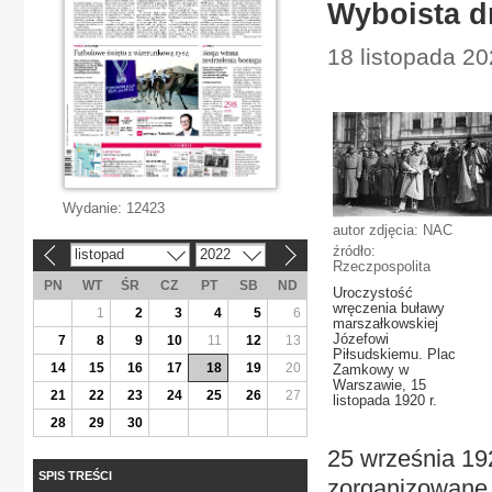
Wyboista d
18 listopada 20
Wydanie:
12423
autor zdjęcia: NAC
źródło:
listopad
2022
«
»
Rzeczpospolita
PN
WT
ŚR
CZ
PT
SB
ND
Uroczystość
wręczenia buławy
1
2
3
4
5
6
marszałkowskiej
Józefowi
7
8
9
10
11
12
13
Piłsudskiemu. Plac
14
15
16
17
18
19
20
Zamkowy w
Warszawie, 15
21
22
23
24
25
26
27
listopada 1920 r.
28
29
30
25 września 192
SPIS TREŚCI
zorganizowane 