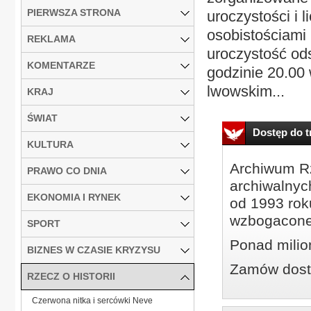
PIERWSZA STRONA
uroczystości i 
osobistościami
REKLAMA
uroczystość od
KOMENTARZE
godzinie 20.00
lwowskim...
KRAJ
ŚWIAT
Dostęp do tr
KULTURA
Archiwum Rz
PRAWO CO DNIA
archiwalnyc
EKONOMIA I RYNEK
od 1993 roku
wzbogacone
SPORT
Ponad milio
BIZNES W CZASIE KRYZYSU
Zamów dostę
RZECZ O HISTORII
Czerwona nitka i sercówki Neve