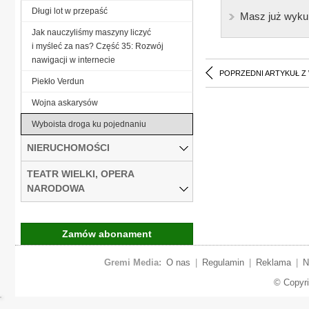
Długi lot w przepaść
Masz już wyku
Jak nauczyliśmy maszyny liczyć
i myśleć za nas? Część 35: Rozwój
nawigacji w internecie
POPRZEDNI ARTYKUŁ Z
Piekło Verdun
Wojna askarysów
Wyboista droga ku pojednaniu
NIERUCHOMOŚCI
TEATR WIELKI, OPERA
NARODOWA
Zamów abonament
Gremi Media:
O nas
|
Regulamin
|
Reklama
|
N
© Copyr