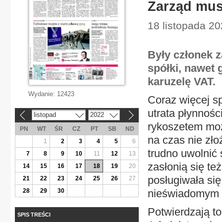
Zarząd mus
18 listopada 20
Były członek z
spółki, nawet 
karuzelę VAT.
Wydanie:
12423
Coraz więcej sp
utrata płynnośc
listopad
2022
«
»
rykoszetem może
PN
WT
ŚR
CZ
PT
SB
ND
na czas nie zło
1
2
3
4
5
6
trudno uwolnić 
7
8
9
10
11
12
13
zasłonią się te
14
15
16
17
18
19
20
posługiwała się 
21
22
23
24
25
26
27
28
29
30
nieświadomym u
Potwierdzają t
SPIS TREŚCI