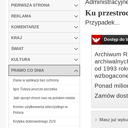
Administracyjn
PIERWSZA STRONA
Ku przestro
REKLAMA
Przypadek...
KOMENTARZE
KRAJ
Dostęp do tr
ŚWIAT
Archiwum Rz
KULTURA
archiwalnyc
od 1993 roku
PRAWO CO DNIA
wzbogacone
Dane w aplikacji bez ochrony
Ponad milio
Igor Tuleya jeszcze poczeka
Zamów dostę
Jaki sprzęt chroni nas na polskim niebie
Koniec użytkowania wieczystego w
Polsce
Masz już wyku
Krytyka dobrowolnego ZUS