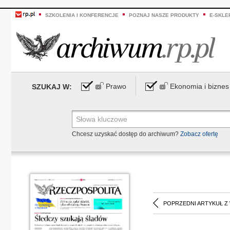
SZKOLENIA I KONFERENCJE
POZNAJ NASZE PRODUKTY
E-SKLE
Prawo
Ekonomia i biznes
SZUKAJ W:
Chcesz uzyskać dostęp do archiwum?
Zobacz ofertę
POPRZEDNI ARTYKUŁ Z