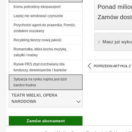
Ponad milio
Komu potrzebny ekopaszport
Zamów dostę
Lepiej nie windować czynszów
Przychodzi agent do prawnika: Pomóż,
zostałem oszukany
Recykling tworzy nową jakość
Masz już wyku
Romanistka, która kocha muzykę,
zabytki i malwy
Rynek PRS zbyt rozchwiany dla
POPRZEDNI ARTYKUŁ Z
funduszy, deweloperów i banków
Sytuacja na rynku najmu jest dziś
bardzo trudna
TEATR WIELKI, OPERA
NARODOWA
Zamów abonament