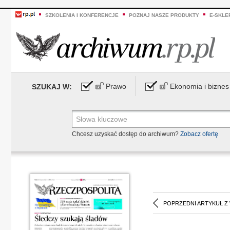
SZKOLENIA I KONFERENCJE
POZNAJ NASZE PRODUKTY
E-SKLE
Prawo
Ekonomia i biznes
SZUKAJ W:
Chcesz uzyskać dostęp do archiwum?
Zobacz ofertę
POPRZEDNI ARTYKUŁ Z