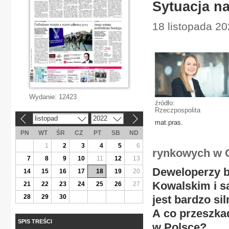
Sytuacja na
18 listopada 2
Wydanie:
12423
źródło:
Rzeczpospolita
listopad
2022
«
»
mat.pras.
PN
WT
ŚR
CZ
PT
SB
ND
1
2
3
4
5
6
rynkowych w 
7
8
9
10
11
12
13
Deweloperzy b
14
15
16
17
18
19
20
Kowalskim i są
21
22
23
24
25
26
27
28
29
30
jest bardzo s
A co przeszka
SPIS TREŚCI
w Polsce?