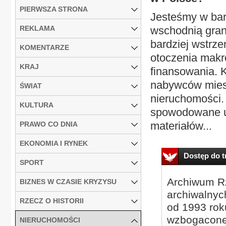
PIERWSZA STRONA
Jesteśmy w ba
REKLAMA
wschodnią gran
bardziej wstrze
KOMENTARZE
otoczenia makr
KRAJ
finansowania. K
nabywców miesz
ŚWIAT
nieruchomości.
KULTURA
spowodowane u
materiałów...
PRAWO CO DNIA
EKONOMIA I RYNEK
Dostęp do tr
SPORT
Archiwum Rz
BIZNES W CZASIE KRYZYSU
archiwalnyc
RZECZ O HISTORII
od 1993 roku
wzbogacone
NIERUCHOMOŚCI