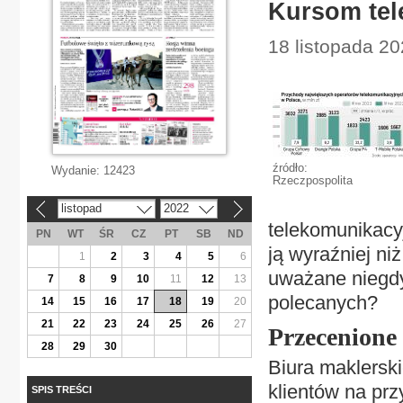
Kursom tel
18 listopada 20
źródło:
Wydanie:
12423
Rzeczpospolita
listopad
2022
«
»
telekomunikacy
PN
WT
ŚR
CZ
PT
SB
ND
ją wyraźniej ni
1
2
3
4
5
6
uważane niegdy
7
8
9
10
11
12
13
polecanych?
14
15
16
17
18
19
20
21
22
23
24
25
26
27
Przecenione
28
29
30
Biura maklerski
klientów na prz
SPIS TREŚCI