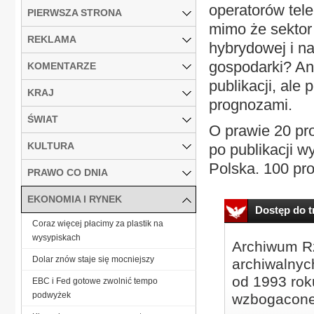
operatorów tel
PIERWSZA STRONA
mimo że sektor 
REKLAMA
hybrydowej i na
gospodarki? An
KOMENTARZE
publikacji, ale
KRAJ
prognozami.
ŚWIAT
O prawie 20 pro
KULTURA
po publikacji w
Polska. 100 proc
PRAWO CO DNIA
EKONOMIA I RYNEK
Dostęp do tr
Coraz więcej płacimy za plastik na
wysypiskach
Archiwum Rz
Dolar znów staje się mocniejszy
archiwalnyc
od 1993 roku
EBC i Fed gotowe zwolnić tempo
podwyżek
wzbogacone