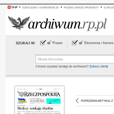
SZKOLENIA I KONFERENCJE
POZNAJ NASZE PRODUKTY
E-SKLE
Prawo
Ekonomia i biznes
SZUKAJ W:
Chcesz uzyskać dostęp do archiwum?
Zobacz ofertę
POPRZEDNI ARTYKUŁ Z