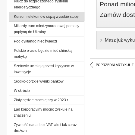
Klucz do rozproszonego systemu
Ponad milio
energetycznego
Zamów dostę
Kursom telekomów ciążą wysokie stopy
Miliardy euro międzynarodowej pomocy
popłyną do Ukrainy
Masz już wyku
Pod dyktando niedźwiedzi
Polskie e-auto będzie mieć chińską
metrykę
POPRZEDNI ARTYKUŁ Z
Szefowie uciekają przed kryzysem w
inwestycje
Słodko-gorzkie wyniki banków
W skrócie
Złoty będzie mocniejszy w 2023 r.
Ład korporacyjny mocno zyskuje na
znaczeniu
Żywność nadal bez VAT, ale i tak coraz
droższa