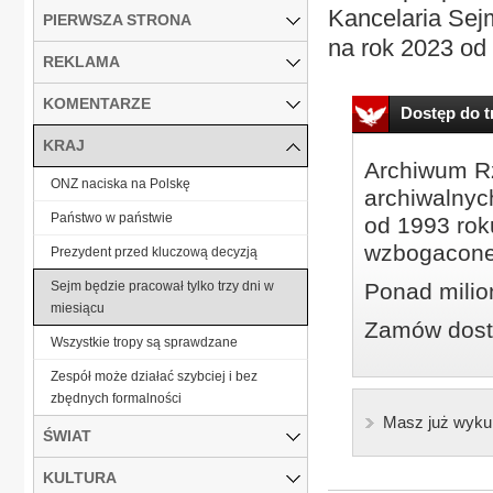
Kancelaria Sejm
PIERWSZA STRONA
na rok 2023 od 
REKLAMA
KOMENTARZE
Dostęp do tr
KRAJ
Archiwum Rz
ONZ naciska na Polskę
archiwalnyc
Państwo w państwie
od 1993 roku
wzbogacone
Prezydent przed kluczową decyzją
Sejm będzie pracował tylko trzy dni w
Ponad milio
miesiącu
Zamów dostę
Wszystkie tropy są sprawdzane
Zespół może działać szybciej i bez
zbędnych formalności
Masz już wyku
ŚWIAT
KULTURA