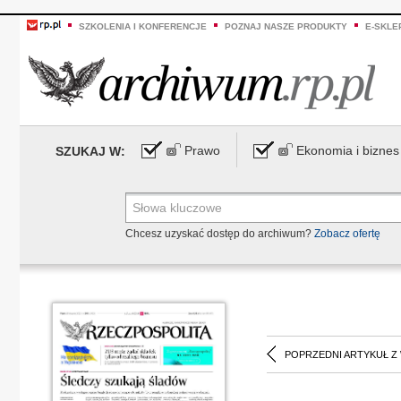
SZKOLENIA I KONFERENCJE
POZNAJ NASZE PRODUKTY
E-SKLE
Prawo
Ekonomia i biznes
SZUKAJ W:
Chcesz uzyskać dostęp do archiwum?
Zobacz ofertę
POPRZEDNI ARTYKUŁ Z