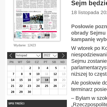
Sejm będzie
18 listopada 20
Posłowie pozn
obrady Sejmu 
kampanię wyb
Wydanie:
12423
W wtorek po Ko
niespodziewani
listopad
2022
«
»
Sejmu zostanie
PN
WT
ŚR
CZ
PT
SB
ND
parlamentarzyst
1
2
3
4
5
6
niższej to częst
7
8
9
10
11
12
13
14
15
16
17
18
19
20
Ale posłowie do
21
22
23
24
25
26
27
terminarz posie
28
29
30
– Byłam w szok
„Rzeczpospolit
SPIS TREŚCI