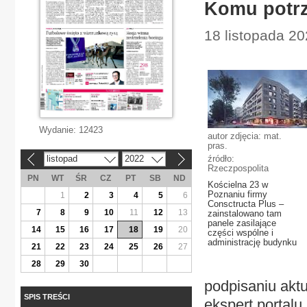
Komu potrz
18 listopada 2
Wydanie:
12423
autor zdjęcia: mat.
pras.
listopad
2022
źródło:
«
»
Rzeczpospolita
PN
WT
ŚR
CZ
PT
SB
ND
Kościelna 23 w
Poznaniu firmy
1
2
3
4
5
6
Consctructa Plus –
7
8
9
10
11
12
13
zainstalowano tam
panele zasilające
14
15
16
17
18
19
20
części wspólne i
administrację budynku
21
22
23
24
25
26
27
28
29
30
podpisaniu aktu
SPIS TREŚCI
ekspert portalu