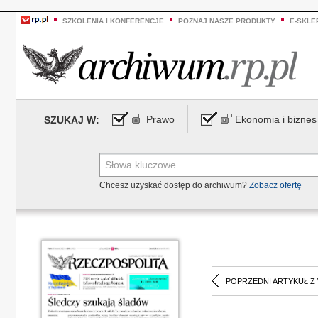
SZKOLENIA I KONFERENCJE
POZNAJ NASZE PRODUKTY
E-SKLE
Prawo
Ekonomia i biznes
SZUKAJ W:
Chcesz uzyskać dostęp do archiwum?
Zobacz ofertę
POPRZEDNI ARTYKUŁ Z