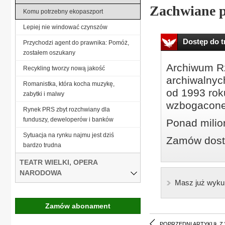
Zachwiane p
Komu potrzebny ekopaszport
Lepiej nie windować czynszów
Dostęp do tr
Przychodzi agent do prawnika: Pomóż,
zostałem oszukany
Archiwum Rz
Recykling tworzy nową jakość
archiwalnyc
Romanistka, która kocha muzykę,
od 1993 roku
zabytki i malwy
wzbogacone
Rynek PRS zbyt rozchwiany dla
funduszy, deweloperów i banków
Ponad milio
Sytuacja na rynku najmu jest dziś
Zamów dostę
bardzo trudna
TEATR WIELKI, OPERA
NARODOWA
Masz już wyku
Zamów abonament
POPRZEDNI ARTYKUŁ Z