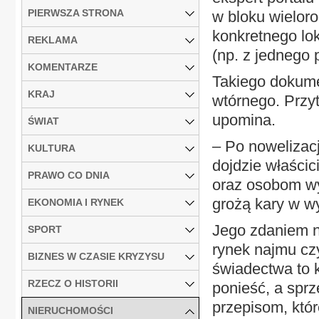
PIERWSZA STRONA
w bloku wielor
konkretnego lok
REKLAMA
(np. z jednego 
KOMENTARZE
Takiego dokume
KRAJ
wtórnego. Przyt
upomina.
ŚWIAT
– Po nowelizac
KULTURA
dojdzie właśc
PRAWO CO DNIA
oraz osobom w
grożą kary w wy
EKONOMIA I RYNEK
Jego zdaniem n
SPORT
rynek najmu cz
BIZNES W CZASIE KRYZYSU
świadectwa to k
RZECZ O HISTORII
ponieść, a spr
przepisom, któr
NIERUCHOMOŚCI