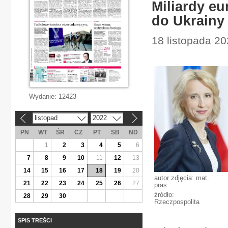
Miliardy e
do Ukrainy
18 listopada 2
Wydanie:
12423
listopad
2022
«
»
PN
WT
ŚR
CZ
PT
SB
ND
1
2
3
4
5
6
7
8
9
10
11
12
13
14
15
16
17
18
19
20
autor zdjęcia: mat.
21
22
23
24
25
26
27
pras.
źródło:
28
29
30
Rzeczpospolita
SPIS TREŚCI