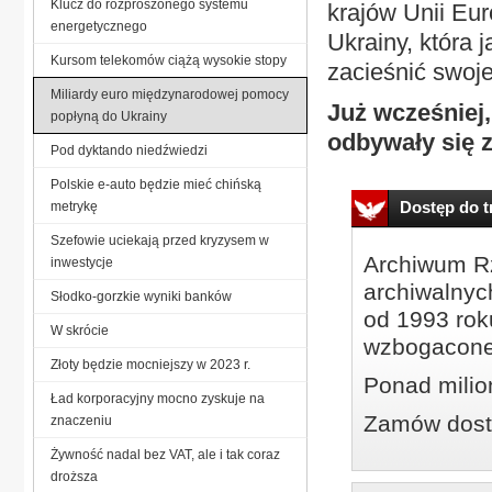
Klucz do rozproszonego systemu
krajów Unii Eur
energetycznego
Ukrainy, która 
Kursom telekomów ciążą wysokie stopy
zacieśnić swoje
Miliardy euro międzynarodowej pomocy
Już wcześniej,
popłyną do Ukrainy
odbywały się 
Pod dyktando niedźwiedzi
Polskie e-auto będzie mieć chińską
Dostęp do tr
metrykę
Szefowie uciekają przed kryzysem w
Archiwum Rz
inwestycje
archiwalnyc
Słodko-gorzkie wyniki banków
od 1993 roku
W skrócie
wzbogacone
Złoty będzie mocniejszy w 2023 r.
Ponad milio
Ład korporacyjny mocno zyskuje na
Zamów dostę
znaczeniu
Żywność nadal bez VAT, ale i tak coraz
droższa