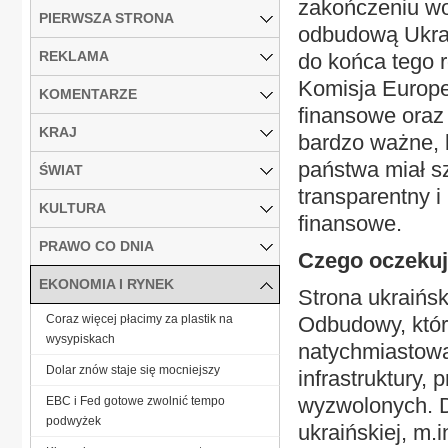
zakończeniu wo
PIERWSZA STRONA
odbudową Ukrain
REKLAMA
do końca tego r
Komisja Europe
KOMENTARZE
finansowe oraz 
KRAJ
bardzo ważne, b
państwa miał s
ŚWIAT
transparentny i
KULTURA
finansowe.
PRAWO CO DNIA
Czego oczekuj
EKONOMIA I RYNEK
Strona ukraińs
Coraz więcej płacimy za plastik na
Odbudowy, który
wysypiskach
natychmiastowa
Dolar znów staje się mocniejszy
infrastruktury,
wyzwolonych. D
EBC i Fed gotowe zwolnić tempo
podwyżek
ukraińskiej, m.