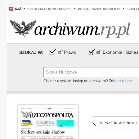
SZKOLENIA I KONFERENCJE
POZNAJ NASZE PRODUKTY
E-SKLE
Prawo
Ekonomia i biznes
SZUKAJ W:
Chcesz uzyskać dostęp do archiwum?
Zobacz ofertę
POPRZEDNI ARTYKUŁ Z