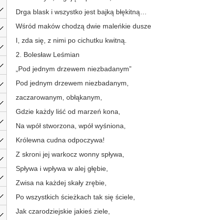
Drga blask i wszystko jest bajką błękitną…
Wśród maków chodzą dwie maleńkie dusze
I, zda się, z nimi po cichutku kwitną.
2. Bolesław Leśmian
„Pod jednym drzewem niezbadanym”
Pod jednym drzewem niezbadanym,
zaczarowanym, obłąkanym,
Gdzie każdy liść od marzeń kona,
Na wpół stworzona, wpół wyśniona,
Królewna cudna odpoczywa!
Z skroni jej warkocz wonny spływa,
Spływa i wpływa w alej głębie,
Zwisa na każdej skały zrębie,
Po wszystkich ścieżkach tak się ściele,
Jak czarodziejskie jakieś ziele,