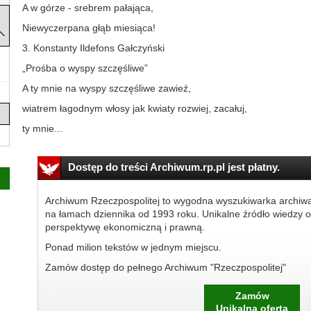
A w górze - srebrem pałająca,
Niewyczerpana głąb miesiąca!
3. Konstanty Ildefons Gałczyński
„Prośba o wyspy szczęśliwe”
A ty mnie na wyspy szczęśliwe zawieź,
wiatrem łagodnym włosy jak kwiaty rozwiej, zacałuj,
ty mnie...
Dostęp do treści Archiwum.rp.pl jest płatny.
Archiwum Rzeczpospolitej to wygodna wyszukiwarka archiw
na łamach dziennika od 1993 roku. Unikalne źródło wiedzy o
perspektywę ekonomiczną i prawną.
Ponad milion tekstów w jednym miejscu.
Zamów dostęp do pełnego Archiwum "Rzeczpospolitej"
Zamów
Unikalna oferta