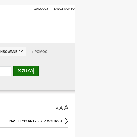
ZALOGUJ
ZAŁÓŻ KONTO
ANSOWANE
+ POMOC
A
A
A
NASTĘPNY ARTYKUŁ Z WYDANIA