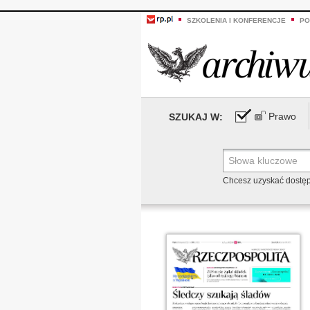
SZKOLENIA I KONFERENCJE
PO
Prawo
SZUKAJ W:
Chcesz uzyskać dostę