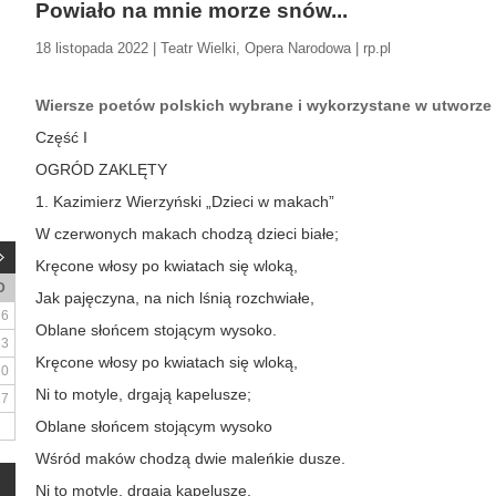
Powiało na mnie morze snów...
18 listopada 2022 | Teatr Wielki, Opera Narodowa | rp.pl
Wiersze poetów polskich wybrane i wykorzystane w utworze 
Część I
OGRÓD ZAKLĘTY
1. Kazimierz Wierzyński „Dzieci w makach”
W czerwonych makach chodzą dzieci białe;
Kręcone włosy po kwiatach się wloką,
D
Jak pajęczyna, na nich lśnią rozchwiałe,
6
Oblane słońcem stojącym wysoko.
13
Kręcone włosy po kwiatach się wloką,
20
Ni to motyle, drgają kapelusze;
27
Oblane słońcem stojącym wysoko
Wśród maków chodzą dwie maleńkie dusze.
Ni to motyle, drgają kapelusze,