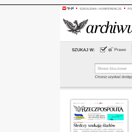
SZKOLENIA I KONFERENCJE
PO
Prawo
SZUKAJ W:
Chcesz uzyskać dostę