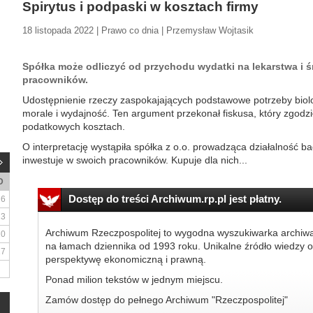
Spirytus i podpaski w kosztach firmy
18 listopada 2022 | Prawo co dnia | Przemysław Wojtasik
Spółka może odliczyć od przychodu wydatki na lekarstwa i śr
pracowników.
Udostępnienie rzeczy zaspokajających podstawowe potrzeby biol
morale i wydajność. Ten argument przekonał fiskusa, który zgodzi
podatkowych kosztach.
O interpretację wystąpiła spółka z o.o. prowadząca działalność 
inwestuje w swoich pracowników. Kupuje dla nich...
D
Dostęp do treści Archiwum.rp.pl jest płatny.
6
13
Archiwum Rzeczpospolitej to wygodna wyszukiwarka archiw
20
na łamach dziennika od 1993 roku. Unikalne źródło wiedzy o
27
perspektywę ekonomiczną i prawną.
Ponad milion tekstów w jednym miejscu.
Zamów dostęp do pełnego Archiwum "Rzeczpospolitej"