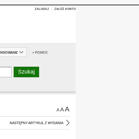
ZALOGUJ
ZAŁÓŻ KONTO
ANSOWANE
+ POMOC
A
A
A
NASTĘPNY ARTYKUŁ Z WYDANIA