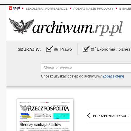
SZKOLENIA I KONFERENCJE
POZNAJ NASZE PRODUKTY
E-SKLE
Prawo
Ekonomia i biznes
SZUKAJ W:
Chcesz uzyskać dostęp do archiwum?
Zobacz ofertę
POPRZEDNI ARTYKUŁ Z