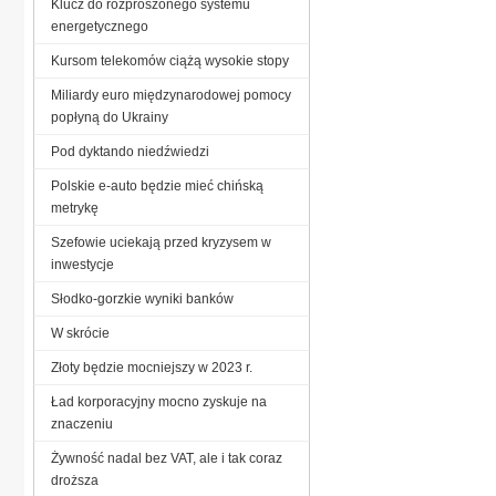
Klucz do rozproszonego systemu
energetycznego
Kursom telekomów ciążą wysokie stopy
Miliardy euro międzynarodowej pomocy
popłyną do Ukrainy
Pod dyktando niedźwiedzi
Polskie e-auto będzie mieć chińską
metrykę
Szefowie uciekają przed kryzysem w
inwestycje
Słodko-gorzkie wyniki banków
W skrócie
Złoty będzie mocniejszy w 2023 r.
Ład korporacyjny mocno zyskuje na
znaczeniu
Żywność nadal bez VAT, ale i tak coraz
droższa