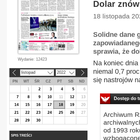
Dolar znów 
18 listopada 20
Solidne dane 
zapowiadanego
sprawia, że dol
Wydanie:
12423
Na koniec dnia 
niemal 0,7 proc
listopad
2022
«
»
się nastrojów n
PN
WT
ŚR
CZ
PT
SB
ND
1
2
3
4
5
6
7
8
9
10
11
12
13
Dostęp do tr
14
15
16
17
18
19
20
21
22
23
24
25
26
27
Archiwum Rz
28
29
30
archiwalnyc
od 1993 roku
SPIS TREŚCI
wzbogacone