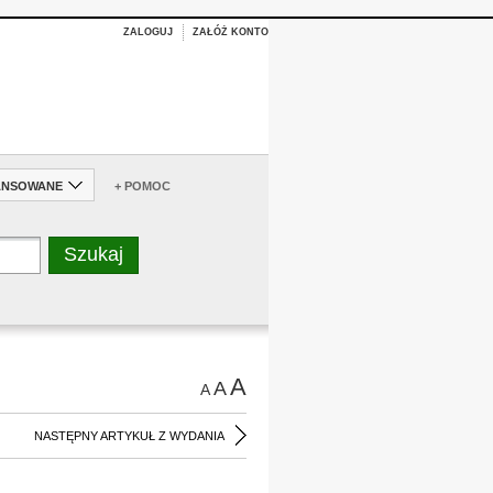
ZALOGUJ
ZAŁÓŻ KONTO
ANSOWANE
+ POMOC
A
A
A
NASTĘPNY ARTYKUŁ Z WYDANIA