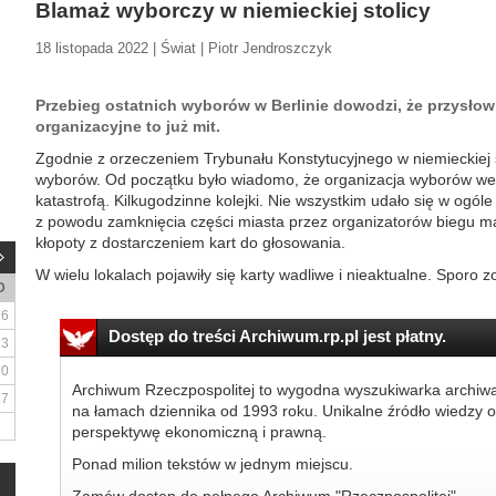
Blamaż wyborczy w niemieckiej stolicy
18 listopada 2022 | Świat | Piotr Jendroszczyk
Przebieg ostatnich wyborów w Berlinie dowodzi, że przysłow
organizacyjne to już mit.
Zgodnie z orzeczeniem Trybunału Konstytucyjnego w niemieckiej s
wyborów. Od początku było wiadomo, że organizacja wyborów we w
katastrofą. Kilkugodzinne kolejki. Nie wszystkim udało się w ogóle
z powodu zamknięcia części miasta przez organizatorów biegu m
kłopoty z dostarczeniem kart do głosowania.
W wielu lokalach pojawiły się karty wadliwe i nieaktualne. Sporo zo
D
6
Dostęp do treści Archiwum.rp.pl jest płatny.
13
20
Archiwum Rzeczpospolitej to wygodna wyszukiwarka archiw
27
na łamach dziennika od 1993 roku. Unikalne źródło wiedzy o
perspektywę ekonomiczną i prawną.
Ponad milion tekstów w jednym miejscu.