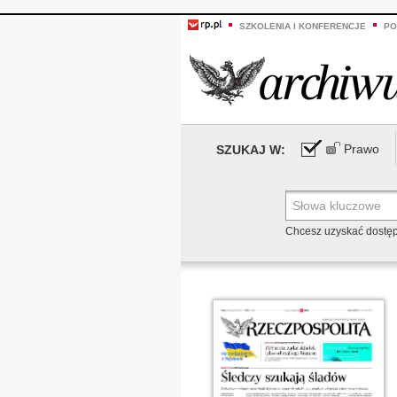
SZKOLENIA I KONFERENCJE
PO
Prawo
SZUKAJ W:
Chcesz uzyskać dostę