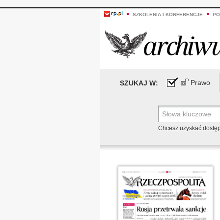
SZKOLENIA I KONFERENCJE
PO
Prawo
SZUKAJ W:
Chcesz uzyskać dostę