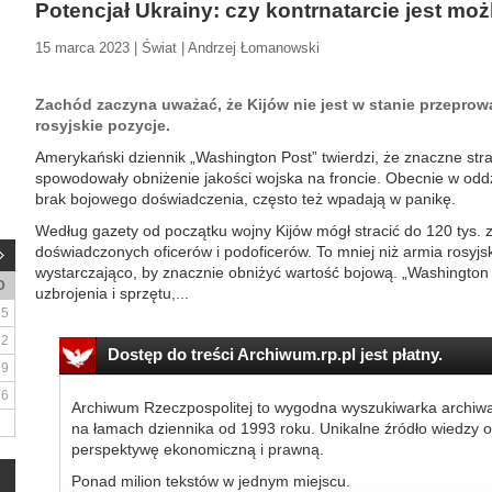
Potencjał Ukrainy: czy kontrnatarcie jest moż
15 marca 2023 | Świat | Andrzej Łomanowski
Zachód zaczyna uważać, że Kijów nie jest w stanie przepro
rosyjskie pozycje.
Amerykański dziennik „Washington Post” twierdzi, że znaczne strat
spowodowały obniżenie jakości wojska na froncie. Obecnie w odd
brak bojowego doświadczenia, często też wpadają w panikę.
Według gazety od początku wojny Kijów mógł stracić do 120 tys. z
doświadczonych oficerów i podoficerów. To mniej niż armia rosyjs
wystarczająco, by znacznie obniżyć wartość bojową. „Washington P
D
uzbrojenia i sprzętu,...
5
12
Dostęp do treści Archiwum.rp.pl jest płatny.
19
26
Archiwum Rzeczpospolitej to wygodna wyszukiwarka archiw
na łamach dziennika od 1993 roku. Unikalne źródło wiedzy o
perspektywę ekonomiczną i prawną.
Ponad milion tekstów w jednym miejscu.