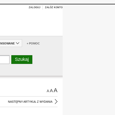
ZALOGUJ
ZAŁÓŻ KONTO
ANSOWANE
+ POMOC
A
A
A
NASTĘPNY ARTYKUŁ Z WYDANIA