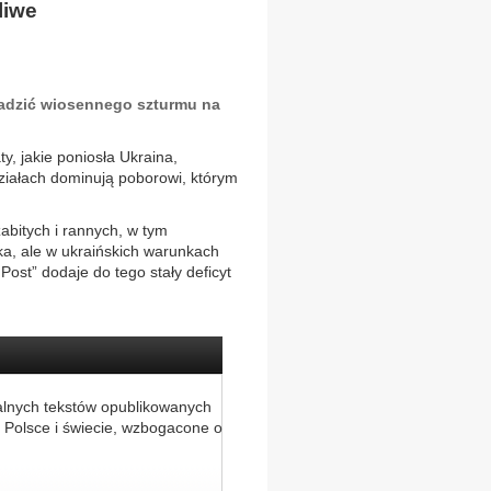
liwe
wadzić wiosennego szturmu na
y, jakie poniosła Ukraina,
ziałach dominują poborowi, którym
abitych i rannych, w tym
ka, ale w ukraińskich warunkach
ost” dodaje do tego stały deficyt
alnych tekstów opublikowanych
 Polsce i świecie, wzbogacone o