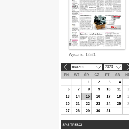
Wydanie:
12521
marzec
2023
«
»
PN
WT
ŚR
CZ
PT
SB
N
1
2
3
4
6
7
8
9
10
11
13
14
15
16
17
18
20
21
22
23
24
25
27
28
29
30
31
SPIS TREŚCI