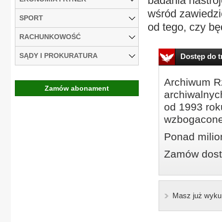
badania nastroj
wśród zawiedzi
SPORT
od tego, czy będ
RACHUNKOWOŚĆ
SĄDY I PROKURATURA
Dostęp do tr
Archiwum Rz
Zamów abonament
archiwalnyc
od 1993 roku
wzbogacone
Ponad milio
Zamów dostę
Masz już wyku