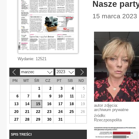
Nasze part
15 marca 2023 
Wydanie:
12521
marzec
2023
«
»
PN
WT
ŚR
CZ
PT
SB
ND
1
2
3
4
5
6
7
8
9
10
11
12
13
14
15
16
17
18
19
autor zdjęcia:
archiwum prywatne
20
21
22
23
24
25
26
źródło:
27
28
29
30
31
Rzeczpospolita
SPIS TREŚCI