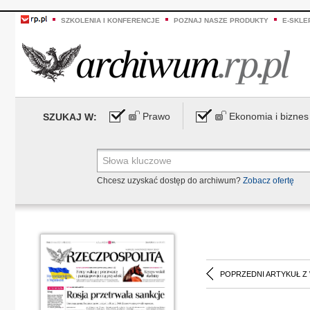
SZKOLENIA I KONFERENCJE
POZNAJ NASZE PRODUKTY
E-SKLE
Prawo
Ekonomia i biznes
SZUKAJ W:
Chcesz uzyskać dostęp do archiwum?
Zobacz ofertę
POPRZEDNI ARTYKUŁ Z