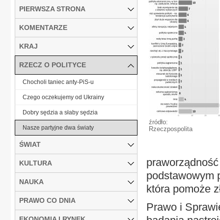
PIERWSZA STRONA
KOMENTARZE
KRAJ
RZECZ O POLITYCE
Chocholi taniec anty-PiS-u
Czego oczekujemy od Ukrainy
Dobry sędzia a słaby sędzia
źródło:
Nasze partyjne dwa światy
Rzeczpospolita
ŚWIAT
praworządność ś
KULTURA
podstawowym p
NAUKA
która pomoże z
PRAWO CO DNIA
Prawo i Sprawi
EKONOMIA I RYNEK