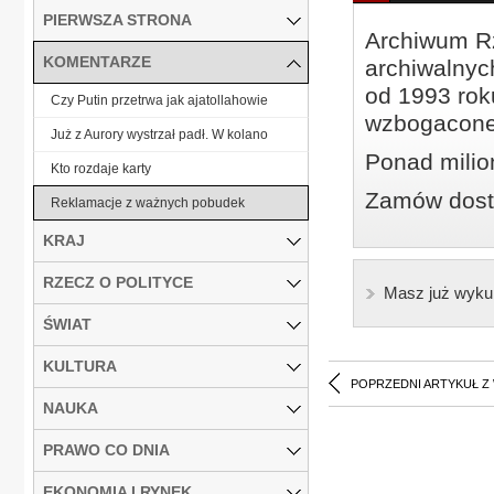
PIERWSZA STRONA
Archiwum Rz
KOMENTARZE
archiwalnyc
od 1993 roku
Czy Putin przetrwa jak ajatollahowie
wzbogacone
Już z Aurory wystrzał padł. W kolano
Ponad milio
Kto rozdaje karty
Zamów dostę
Reklamacje z ważnych pobudek
KRAJ
RZECZ O POLITYCE
Masz już wyku
ŚWIAT
KULTURA
POPRZEDNI ARTYKUŁ Z
NAUKA
PRAWO CO DNIA
EKONOMIA I RYNEK