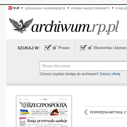
SZKOLENIA I KONFERENCJE
POZNAJ NASZE PRODUKTY
E-SKLE
Prawo
Ekonomia i biznes
SZUKAJ W:
Chcesz uzyskać dostęp do archiwum?
Zobacz ofertę
POPRZEDNI ARTYKUŁ Z