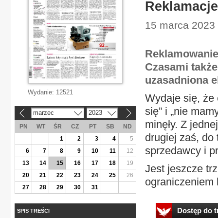
Reklamacje
15 marca 2023 |
Reklamowanie 
Czasami także
uzasadniona e
Wydanie:
12521
Wydaje się, że
się” i „nie mam
marzec
2023
«
»
minęły. Z jednej
PN
WT
ŚR
CZ
PT
SB
ND
drugiej zaś, do 
1
2
3
4
5
sprzedawcy i p
6
7
8
9
10
11
12
13
14
15
16
17
18
19
Jest jeszcze tr
20
21
22
23
24
25
26
ograniczeniem k
27
28
29
30
31
Dostęp do tr
SPIS TREŚCI