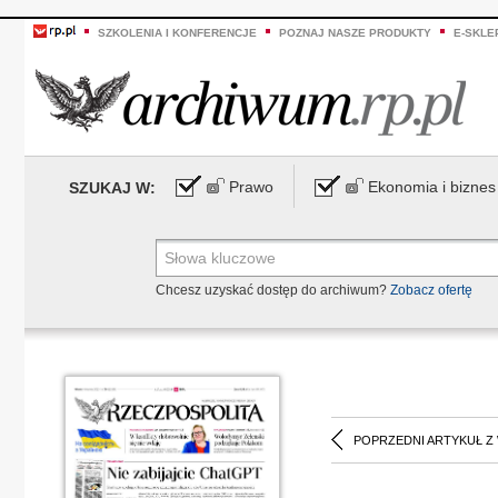
SZKOLENIA I KONFERENCJE
POZNAJ NASZE PRODUKTY
E-SKLE
Prawo
Ekonomia i biznes
SZUKAJ W:
Chcesz uzyskać dostęp do archiwum?
Zobacz ofertę
POPRZEDNI ARTYKUŁ Z