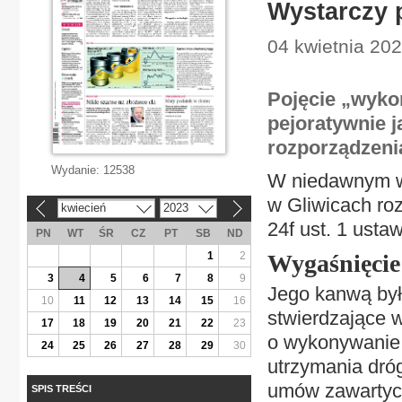
Wystarczy 
04 kwietnia 202
Pojęcie „wyko
pejoratywnie 
rozporządzeni
Wydanie:
12538
W niedawnym w
w Gliwicach roz
kwiecień
2023
«
»
24f ust. 1 ust
PN
WT
ŚR
CZ
PT
SB
ND
1
2
Wygaśnięci
3
4
5
6
7
8
9
Jego kanwą był
10
11
12
13
14
15
16
stwierdzające 
17
18
19
20
21
22
23
o wykonywanie 
24
25
26
27
28
29
30
utrzymania dró
umów zawartyc
SPIS TREŚCI