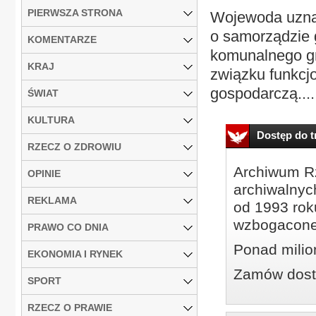
PIERWSZA STRONA
Wojewoda uznał,
o samorządzie 
KOMENTARZE
komunalnego gm
KRAJ
związku funkcj
gospodarczą....
ŚWIAT
KULTURA
Dostęp do tr
RZECZ O ZDROWIU
Archiwum Rz
OPINIE
archiwalnyc
REKLAMA
od 1993 roku
wzbogacone
PRAWO CO DNIA
Ponad milio
EKONOMIA I RYNEK
Zamów dostę
SPORT
RZECZ O PRAWIE