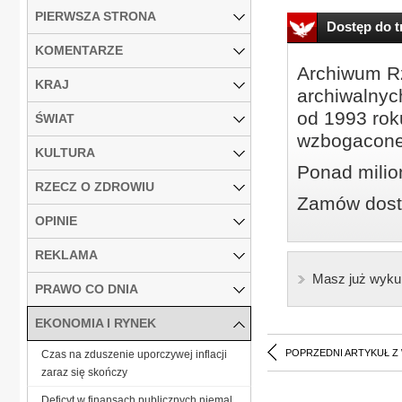
PIERWSZA STRONA
Dostęp do tr
KOMENTARZE
Archiwum Rz
KRAJ
archiwalnyc
od 1993 roku
ŚWIAT
wzbogacone
KULTURA
Ponad milio
RZECZ O ZDROWIU
Zamów dostę
OPINIE
REKLAMA
Masz już wyku
PRAWO CO DNIA
EKONOMIA I RYNEK
POPRZEDNI ARTYKUŁ Z
Czas na zduszenie uporczywej inflacji
zaraz się skończy
Deficyt w finansach publicznych niemal