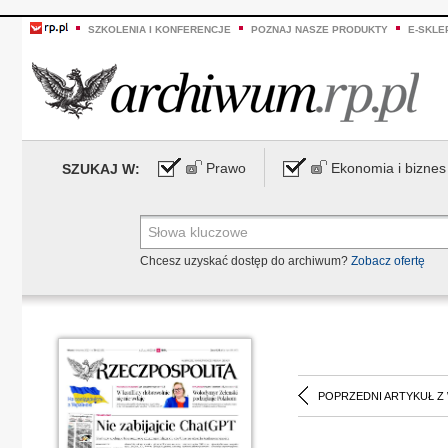
SZKOLENIA I KONFERENCJE
POZNAJ NASZE PRODUKTY
E-SKLE
Prawo
Ekonomia i biznes
SZUKAJ W:
Chcesz uzyskać dostęp do archiwum?
Zobacz ofertę
POPRZEDNI ARTYKUŁ Z