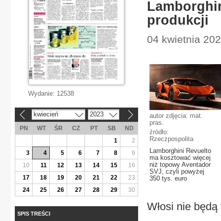
Lamborghin
produkcji
04 kwietnia 202
Wydanie:
12538
kwiecień
2023
autor zdjęcia: mat.
«
»
pras.
PN
WT
ŚR
CZ
PT
SB
ND
źródło:
Rzeczpospolita
1
2
Lamborghini Revuelto
3
4
5
6
7
8
9
ma kosztować więcej
niż topowy Aventador
10
11
12
13
14
15
16
SVJ, czyli powyżej
17
18
19
20
21
22
23
350 tys. euro
24
25
26
27
28
29
30
Włosi nie będą 
SPIS TREŚCI