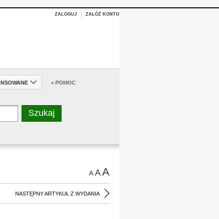
ZALOGUJ
ZAŁÓŻ KONTO
ANSOWANE
+ POMOC
A
A
A
NASTĘPNY ARTYKUŁ Z WYDANIA