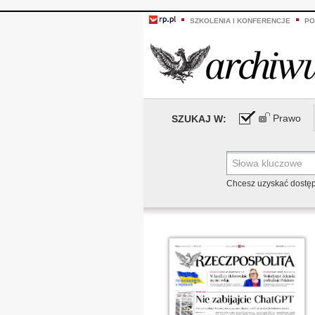
SZKOLENIA I KONFERENCJE
PO
Prawo
SZUKAJ W:
Chcesz uzyskać dostę