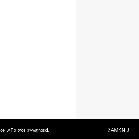
laracja dostępności
ZAMKNIJ
cej w Polityce prywatności
.