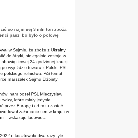
zić co najmniej 3 mln ton zboża
cenci pasz, bo było o połowę
ował w Sejmie, że zboże z Ukrainy,
ić do Afryki, nielegalnie zostaje w
 obowiązkowej 24-godzinnej kaucji
 po wyjeździe towaru z Polski. PSL
e polskiego rolnictwa. PiS temat
arce marszałek Sejmu Elżbiety
 mówi nam poseł PSL Mieczysław
urydzy, które miały jedynie
ć przez Europę i od razu zostać
owodował załamanie cen w kraju i w
 – wskazuje ludowiec.
2022 r. kosztowała dwa razy tyle.