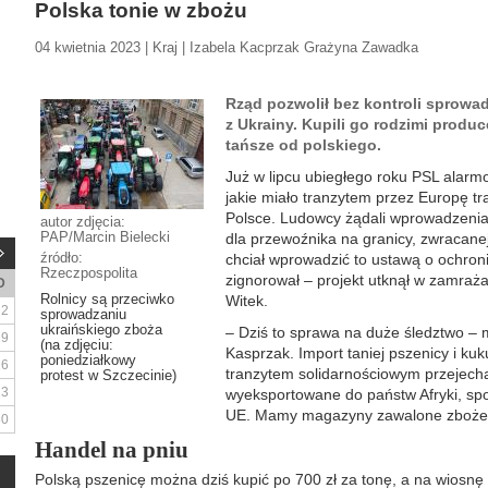
Polska tonie w zbożu
04 kwietnia 2023 | Kraj | Izabela Kacprzak Grażyna Zawadka
Rząd pozwolił bez kontroli sprowad
z Ukrainy. Kupili go rodzimi produ
tańsze od polskiego.
Już w lipcu ubiegłego roku PSL alarm
jakie miało tranzytem przez Europę traf
Polsce. Ludowcy żądali wprowadzenia
autor zdjęcia:
PAP/Marcin Bielecki
dla przewoźnika na granicy, zwracanej
źródło:
chciał wprowadzić to ustawą o ochroni
Rzeczpospolita
zignorował – projekt utknął w zamraż
D
Rolnicy są przeciwko
Witek.
2
sprowadzaniu
ukraińskiego zboża
– Dziś to sprawa na duże śledztwo –
9
(na zdjęciu:
Kasprzak. Import taniej pszenicy i kuk
poniedziałkowy
16
tranzytem solidarnościowym przejecha
protest w Szczecinie)
23
wyeksportowane do państw Afryki, sp
UE. Mamy magazyny zawalone zbożem
30
Handel na pniu
Polską pszenicę można dziś kupić po 700 zł za tonę, a na wiosnę 