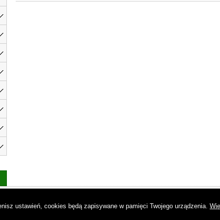
as
|
Regulamin
|
Reklama
|
Napisz do nas
|
Kontakt
|
Pliki cookies
|
Dek
mienisz ustawień, cookies będą zapisywane w pamięci Twojego urządzenia.
Wię
© Copyright by Gremi Media SA