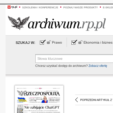
SZKOLENIA I KONFERENCJE
POZNAJ NASZE PRODUKTY
E-SKLE
Prawo
Ekonomia i biznes
SZUKAJ W:
Chcesz uzyskać dostęp do archiwum?
Zobacz ofertę
POPRZEDNI ARTYKUŁ Z