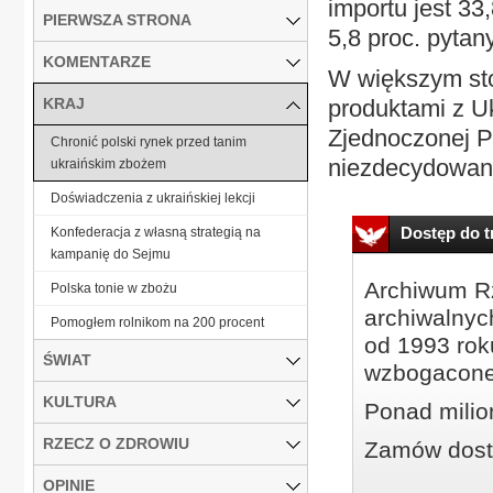
importu jest 33
PIERWSZA STRONA
5,8 proc. pytan
KOMENTARZE
W większym sto
KRAJ
produktami z Uk
Zjednoczonej P
Chronić polski rynek przed tanim
niezdecydowani 
ukraińskim zbożem
Doświadczenia z ukraińskiej lekcji
Dostęp do tr
Konfederacja z własną strategią na
kampanię do Sejmu
Archiwum Rz
Polska tonie w zbożu
archiwalnyc
Pomogłem rolnikom na 200 procent
od 1993 roku
ŚWIAT
wzbogacone
KULTURA
Ponad milio
RZECZ O ZDROWIU
Zamów dostę
OPINIE