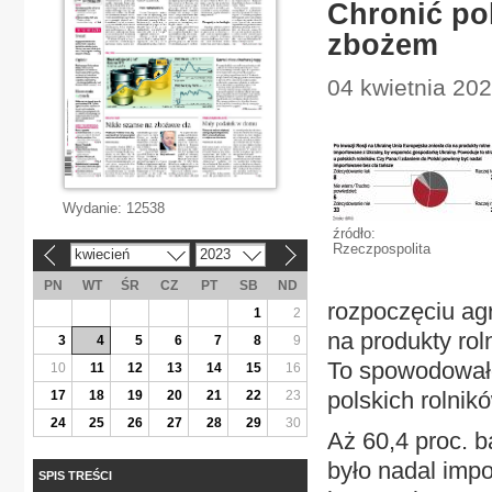
Chronić po
zbożem
04 kwietnia 202
Wydanie:
12538
źródło:
Rzeczpospolita
kwiecień
2023
«
»
PN
WT
ŚR
CZ
PT
SB
ND
rozpoczęciu agr
1
2
na produkty ro
3
4
5
6
7
8
9
To spowodowało
10
11
12
13
14
15
16
polskich rolnik
17
18
19
20
21
22
23
24
25
26
27
28
29
30
Aż 60,4 proc. b
było nadal imp
SPIS TREŚCI