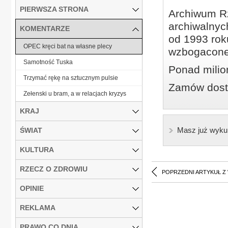
PIERWSZA STRONA
Archiwum Rz
archiwalnyc
KOMENTARZE
od 1993 roku
OPEC kręci bat na własne plecy
wzbogacone
Samotność Tuska
Ponad milio
Trzymać rękę na sztucznym pulsie
Zamów dostę
Zełenski u bram, a w relacjach kryzys
KRAJ
Masz już wyku
ŚWIAT
KULTURA
RZECZ O ZDROWIU
POPRZEDNI ARTYKUŁ Z
OPINIE
REKLAMA
PRAWO CO DNIA