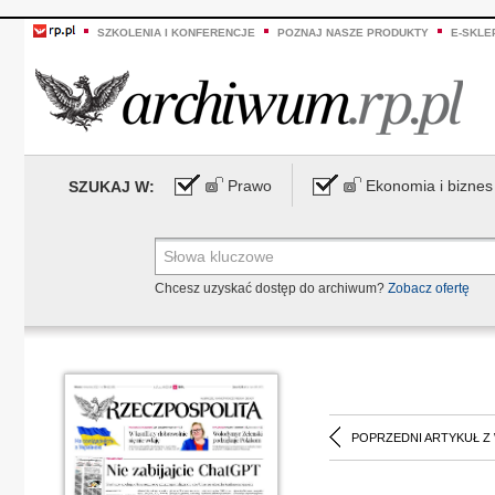
SZKOLENIA I KONFERENCJE
POZNAJ NASZE PRODUKTY
E-SKLE
Prawo
Ekonomia i biznes
SZUKAJ W:
Chcesz uzyskać dostęp do archiwum?
Zobacz ofertę
POPRZEDNI ARTYKUŁ Z