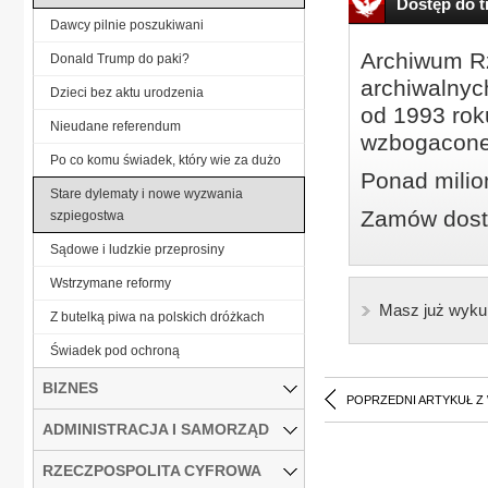
Dostęp do tr
Dawcy pilnie poszukiwani
Archiwum Rz
Donald Trump do paki?
archiwalnyc
Dzieci bez aktu urodzenia
od 1993 roku
Nieudane referendum
wzbogacone
Po co komu świadek, który wie za dużo
Ponad milio
Stare dylematy i nowe wyzwania
Zamów dostę
szpiegostwa
Sądowe i ludzkie przeprosiny
Wstrzymane reformy
Masz już wyku
Z butelką piwa na polskich dróżkach
Świadek pod ochroną
BIZNES
POPRZEDNI ARTYKUŁ Z
ADMINISTRACJA I SAMORZĄD
RZECZPOSPOLITA CYFROWA