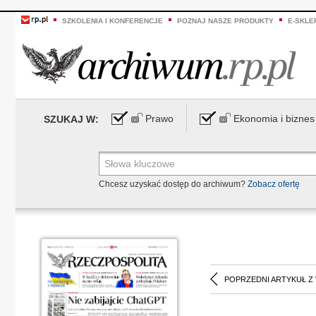
SZKOLENIA I KONFERENCJE
POZNAJ NASZE PRODUKTY
E-SKLE
Prawo
Ekonomia i biznes
SZUKAJ W:
Chcesz uzyskać dostęp do archiwum?
Zobacz ofertę
POPRZEDNI ARTYKUŁ Z