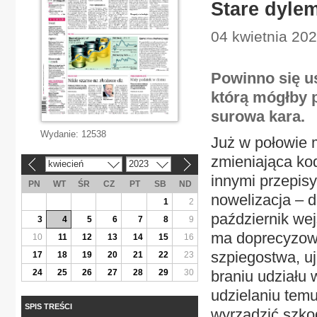
Stare dyle
04 kwietnia 202
Powinno się u
którą mógłby p
surowa kara.
Wydanie:
12538
Już w połowie m
zmieniająca kod
kwiecień
2023
«
»
innymi przepis
PN
WT
ŚR
CZ
PT
SB
ND
nowelizacja – d
1
2
październik we
3
4
5
6
7
8
9
ma doprecyzowa
10
11
12
13
14
15
16
szpiegostwa, uj
17
18
19
20
21
22
23
24
25
26
27
28
29
30
braniu udziału 
udzielaniu tem
SPIS TREŚCI
wyrządzić szko