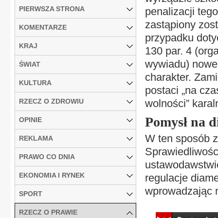
PIERWSZA STRONA
penalizacji tego
zastąpiony zost
KOMENTARZE
przypadku doty
KRAJ
130 par. 4 (org
wywiadu) nowel
ŚWIAT
charakter. Zami
KULTURA
postaci „na cza
RZECZ O ZDROWIU
wolności” karal
Pomysł na d
OPINIE
W ten sposób z
REKLAMA
Sprawiedliwośc
PRAWO CO DNIA
ustawodawstwi
EKONOMIA I RYNEK
regulacje diamet
wprowadzając no
SPORT
RZECZ O PRAWIE