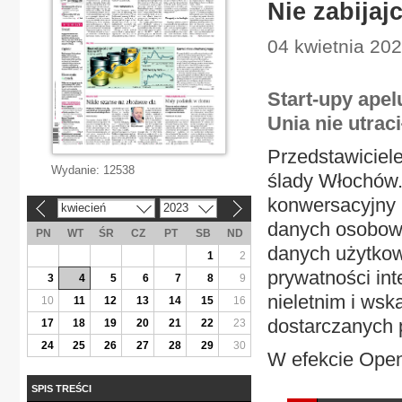
Nie zabijaj
04 kwietnia 202
Start-upy apelu
Unia nie utrac
Przedstawiciele
Wydanie:
12538
ślady Włochów
konwersacyjny b
kwiecień
2023
«
»
danych osobowy
PN
WT
ŚR
CZ
PT
SB
ND
danych użytkow
1
2
prywatności in
3
4
5
6
7
8
9
nieletnim i wsk
10
11
12
13
14
15
16
dostarczanych 
17
18
19
20
21
22
23
24
25
26
27
28
29
30
W efekcie Open
SPIS TREŚCI