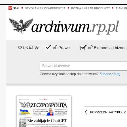
SZKOLENIA I KONFERENCJE
POZNAJ NASZE PRODUKTY
E-SKLE
Prawo
Ekonomia i biznes
SZUKAJ W:
Chcesz uzyskać dostęp do archiwum?
Zobacz ofertę
POPRZEDNI ARTYKUŁ Z