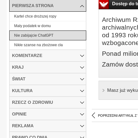
Dostęp do tr
PIERWSZA STRONA
Kartel chce droższej ropy
Archiwum Rz
Mały podatek w domu
archiwalnyc
od 1993 roku
Nie zabijajcie ChatGPT
wzbogacone
Nikłe szanse na zbożowe cła
Ponad milio
KOMENTARZE
Zamów dostę
KRAJ
ŚWIAT
Masz już wyku
KULTURA
RZECZ O ZDROWIU
OPINIE
POPRZEDNI ARTYKUŁ Z
REKLAMA
PRAWO CO DNIA