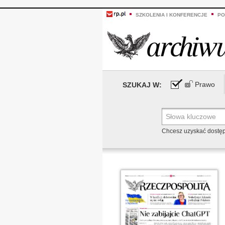
SZKOLENIA I KONFERENCJE
PO
Prawo
SZUKAJ W:
Chcesz uzyskać dostę