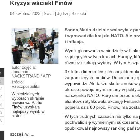
Kryzys wściekł Finów
04 kwietnia 2023 | Świat | Jędrzej Bielecki
Sanna Marin dzielnie walczyła z pa
i wprowadziła kraj do NATO. Ale prz
i inflacją.
Wynik głosowania w niedzielę w Finlan
rządzących w tych krajach Europy, któ
również czekają wybory. W tym Hiszpan
autor zdjęcia:
37-letnia liderka fińskich socjaldemo
Jonathan
NACKSTRAND / AFP
zagranicznych mediów. Doceniano jej 
D
źródło:
wypowiedzi. Ale także skuteczność w
Rzeczpospolita
2
okresie powojennym zmiany w polityce
W niedzielnych
na członka NATO. Parę dni przed elekc
9
wyborach skrajnie
aliantów, ratyfikowała akcesję Finland
prawicowa Partia
16
Finów uzyskała
popiera dziś 80 proc. Finów, ma zosta
najlepszy wynik w
23
historii
W tych trudnych czasach nie tylko na
30
pochwalić się wymiernymi sukcesami
opublikował najnowszy ranking państw,
szczęśliwi....