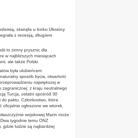
ndemią, stanęła u boku Ukrainy
egrała z recesją, długiem
dii to zimny prysznic dla
re w najbliższych miesiącach
ii, ale także Polski.
kratów była ulubieńcem
naturalny sposób bycia, otwartość
 przeprowadzeniu największej w
 zagranicznej: z kraju neutralnego
ją Turcja, ostatni spośród 30
ii do paktu. Członkostwo, które
ć oficjalnie ogłoszone we wtorek.
 płaszczyźnie wojskowej Marin może
. Dwa tygodnie temu ONZ
 gdzie ludzie są najbardziej