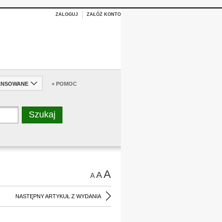
ZALOGUJ
ZAŁÓŻ KONTO
ANSOWANE
+ POMOC
A
A
A
NASTĘPNY ARTYKUŁ Z WYDANIA