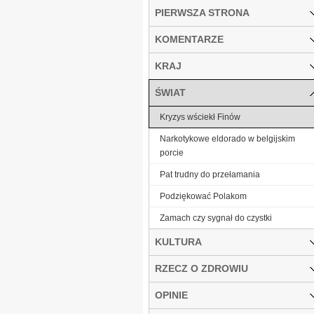
PIERWSZA STRONA
KOMENTARZE
KRAJ
ŚWIAT
Kryzys wściekł Finów
Narkotykowe eldorado w belgijskim
porcie
Pat trudny do przełamania
Podziękować Polakom
Zamach czy sygnał do czystki
KULTURA
RZECZ O ZDROWIU
OPINIE