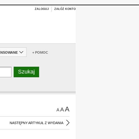
ZALOGUJ
ZAŁÓŻ KONTO
ANSOWANE
+ POMOC
A
A
A
NASTĘPNY ARTYKUŁ Z WYDANIA