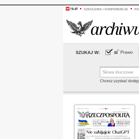
SZKOLENIA I KONFERENCJE
PO
Prawo
SZUKAJ W:
Chcesz uzyskać dostę