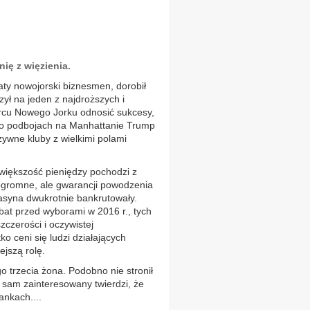
ię z więzienia.
ty nowojorski biznesmen, dorobił
ył na jeden z najdroższych i
ercu Nowego Jorku odnosić sukcesy,
 Po podbojach na Manhattanie Trump
zywne kluby z wielkimi polami
 większość pieniędzy pochodzi z
ą ogromne, ale gwarancji powodzenia
asyna dwukrotnie bankrutowały.
ebat przed wyborami w 2016 r., tych
szczerości i oczywistej
 ceni się ludzi działających
jszą rolę.
go trzecia żona. Podobno nie stronił
 sam zainteresowany twierdzi, że
nkach....