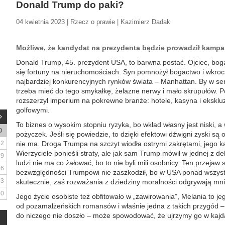
Donald Trump do paki?
04 kwietnia 2023 | Rzecz o prawie | Kazimierz Dadak
Możliwe, że kandydat na prezydenta będzie prowadził kampan
Donald Trump, 45. prezydent USA, to barwna postać. Ojciec, boga
się fortuny na nieruchomościach. Syn pomnożył bogactwo i wkrocz
najbardziej konkurencyjnych rynków świata – Manhattan. By w s
trzeba mieć do tego smykałkę, żelazne nerwy i mało skrupułów.
rozszerzył imperium na pokrewne branże: hotele, kasyna i eksklu
golfowymi.
To biznes o wysokim stopniu ryzyka, bo wkład własny jest niski, a
D
pożyczek. Jeśli się powiedzie, to dzięki efektowi dźwigni zyski s
2
nie ma. Droga Trumpa na szczyt wiodła ostrymi zakrętami, jego k
Wierzyciele ponieśli straty, ale jak sam Trump mówił w jednej z d
9
ludzi nie ma co żałować, bo to nie byli mili osobnicy. Ten przejaw 
16
bezwzględności Trumpowi nie zaszkodził, bo w USA ponad wszystko
23
skutecznie, zaś rozważania z dziedziny moralności odgrywają mnie
30
Jego życie osobiste też obfitowało w „zawirowania”, Melania to je
od pozamałżeńskich romansów i właśnie jedna z takich przygód –
do niczego nie doszło – może spowodować, że ujrzymy go w kajda