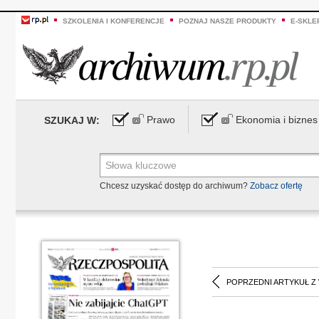
SZKOLENIA I KONFERENCJE
POZNAJ NASZE PRODUKTY
E-SKLE
Prawo
Ekonomia i biznes
SZUKAJ W:
Chcesz uzyskać dostęp do archiwum?
Zobacz ofertę
POPRZEDNI ARTYKUŁ Z