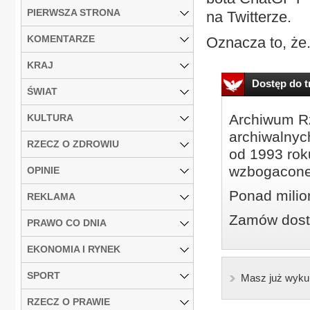
PIERWSZA STRONA
na Twitterze.
KOMENTARZE
Oznacza to, że.
KRAJ
Dostęp do tr
ŚWIAT
Archiwum Rz
KULTURA
archiwalnyc
RZECZ O ZDROWIU
od 1993 roku
wzbogacone
OPINIE
Ponad milio
REKLAMA
Zamów dostę
PRAWO CO DNIA
EKONOMIA I RYNEK
SPORT
Masz już wyku
RZECZ O PRAWIE