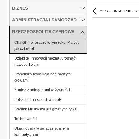
BIZNES
POPRZEDNI ARTYKUŁ Z
ADMINISTRACJA I SAMORZĄD
RZECZPOSPOLITA CYFROWA
ChatGPT-5 jeszcze w tym roku. Ma być
jak człowiek
Dzięki tej innowacji można „urosnąć”
nawet o 15 cm
Francuska rewolucja nad naszymi
głowami
Koniec z patogenami w żywności
Polski bat na szkodliwe boty
Starlink Muska ma już groźnych rywali
Technowieści
Ukraińcy idą w świat ze zdalnymi
korepetycjami