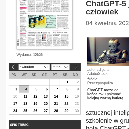
ChatGPT-5 
człowiek
04 kwietnia 202
Wydanie:
12538
kwiecień
2023
«
»
autor zdjęcia:
AdobeStock
PN
WT
ŚR
CZ
PT
SB
ND
źródło:
1
2
Rzeczpospolita
3
4
5
6
7
8
9
ChatGPT może do
końca roku pokonać
10
11
12
13
14
15
16
kolejną ważną barierę
17
18
19
20
21
22
23
24
25
26
27
28
29
30
sztucznej intel
szkolenie w gru
SPIS TREŚCI
bota ChatGPT –