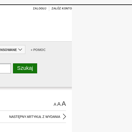
ZALOGUJ
ZAŁÓŻ KONTO
ANSOWANE
+ POMOC
A
A
A
NASTĘPNY ARTYKUŁ Z WYDANIA