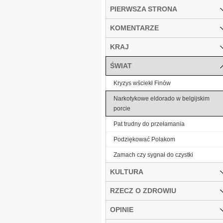
PIERWSZA STRONA
KOMENTARZE
KRAJ
ŚWIAT
Kryzys wściekł Finów
Narkotykowe eldorado w belgijskim
porcie
Pat trudny do przełamania
Podziękować Polakom
Zamach czy sygnał do czystki
KULTURA
RZECZ O ZDROWIU
OPINIE