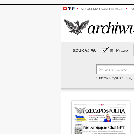
SZKOLENIA I KONFERENCJE
PO
Prawo
SZUKAJ W:
Chcesz uzyskać dostę