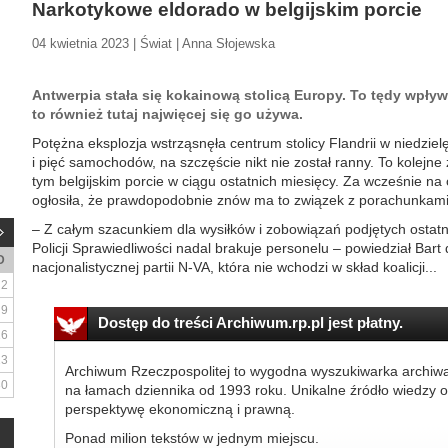
Narkotykowe eldorado w belgijskim porcie
04 kwietnia 2023 | Świat | Anna Słojewska
Antwerpia stała się kokainową stolicą Europy. To tędy wpływ
to również tutaj najwięcej się go używa.
Potężna eksplozja wstrząsnęła centrum stolicy Flandrii w niedzi
i pięć samochodów, na szczęście nikt nie został ranny. To kolejne 
tym belgijskim porcie w ciągu ostatnich miesięcy. Za wcześnie na o
ogłosiła, że prawdopodobnie znów ma to związek z porachunkam
– Z całym szacunkiem dla wysiłków i zobowiązań podjętych ostatn
Policji Sprawiedliwości nadal brakuje personelu – powiedział Bart d
D
nacjonalistycznej partii N-VA, która nie wchodzi w skład koalicji...
2
9
Dostęp do treści Archiwum.rp.pl jest płatny.
16
23
Archiwum Rzeczpospolitej to wygodna wyszukiwarka archiw
30
na łamach dziennika od 1993 roku. Unikalne źródło wiedzy o
perspektywę ekonomiczną i prawną.
Ponad milion tekstów w jednym miejscu.