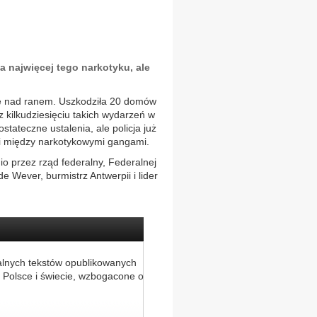
a najwięcej tego narkotyku, ale
elę nad ranem. Uszkodziła 20 domów
z kilkudziesięciu takich wydarzeń w
stateczne ustalenia, ale policja już
i między narkotykowymi gangami.
io przez rząd federalny, Federalnej
e Wever, burmistrz Antwerpii i lider
alnych tekstów opublikowanych
 Polsce i świecie, wzbogacone o