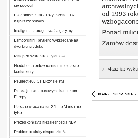
archiwalnyc
się podwoił
od 1993 roku
Ekonomiści z ING ułożyli scenariusz
wzbogacone
najbliższy prawdy
Inteligentnie uregulować algorytmy
Ponad milio
Lamborghini Revuelto wyprzedane na
Zamów dostę
dwa lata produkcji
Mniejsza szara strefa tytoniowa
Niedobór talentów rośnie mimo gorszej
Masz już wyku
koniunktury
Peugeot 408 GT: Liczy się styl
Polska jest autobusowym skansenem
POPRZEDNI ARTYKUŁ Z
Europy
Porsche wraca na tor. 24h Le Mans i nie
tylko
Prezes kończy z niezależnością NBP
Problem to słaby eksport zboża