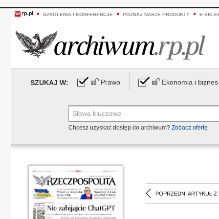
SZKOLENIA I KONFERENCJE
POZNAJ NASZE PRODUKTY
E-SKLE
Prawo
Ekonomia i biznes
SZUKAJ W:
Chcesz uzyskać dostęp do archiwum?
Zobacz ofertę
POPRZEDNI ARTYKUŁ Z