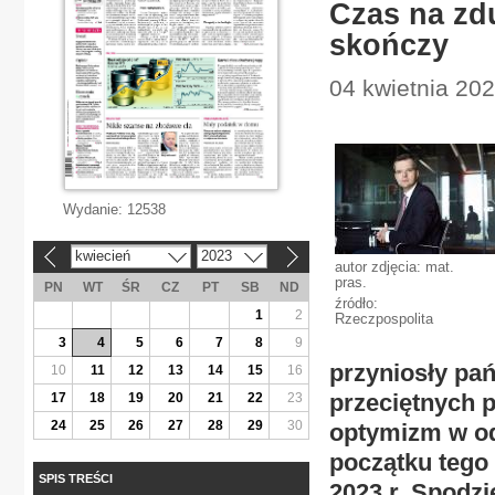
Czas na zdu
skończy
04 kwietnia 202
Wydanie:
12538
kwiecień
2023
«
»
autor zdjęcia: mat.
pras.
PN
WT
ŚR
CZ
PT
SB
ND
źródło:
1
2
Rzeczpospolita
3
4
5
6
7
8
9
przyniosły pa
10
11
12
13
14
15
16
przeciętnych p
17
18
19
20
21
22
23
24
25
26
27
28
29
30
optymizm w od
początku tego
SPIS TREŚCI
2023 r. Spodzie