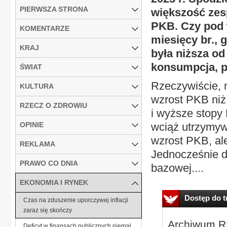
PIERWSZA STRONA
większość zes
PKB. Czy pod 
KOMENTARZE
miesięcy br., 
KRAJ
była niższa o
konsumpcja, p
ŚWIAT
Rzeczywiście, 
KULTURA
wzrost PKB niż 
RZECZ O ZDROWIU
i wyższe stopy 
OPINIE
wciąż utrzymyw
wzrost PKB, ale
REKLAMA
Jednocześnie d
PRAWO CO DNIA
bazowej....
EKONOMIA I RYNEK
Dostęp do tr
Czas na zduszenie uporczywej inflacji
zaraz się skończy
Archiwum Rz
Deficyt w finansach publicznych niemal