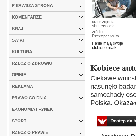
PIERWSZA STRONA
KOMENTARZE
autor zdjęcia:
shutterstock
KRAJ
źródło:
Rzeczpospolita
ŚWIAT
Panie mają swoje
ulubione marki
KULTURA
RZECZ O ZDROWIU
Kobiece aut
OPINIE
Ciekawe wniosk
nasunęło badani
REKLAMA
samochody oso
PRAWO CO DNIA
Polska. Okazało
EKONOMIA I RYNEK
Dostęp do tr
SPORT
RZECZ O PRAWIE