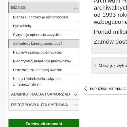
Archiwum Rz
archiwalnyc
BIZNES
od 1993 roku
Branża IT potrzebuje różnorodności
wzbogacone
Być kobietą…
Ponad milio
Cyfryzacja opłaca się wszystkim
Zamów dostę
Jak kobiety kupują samochody?
Najpierw szansa, potem sukces
Nieoczywisty benefit dla pracowników
Masz już wyku
Ostrożniejsze i bardziej uważne
Urlopy i świadczenia związane
z macierzyństwem
POPRZEDNI ARTYKUŁ Z
ADMINISTRACJA I SAMORZĄD
RZECZPOSPOLITA CYFROWA
Zamów abonament