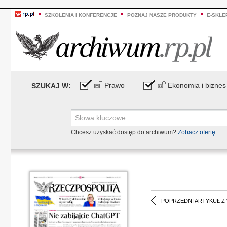
SZKOLENIA I KONFERENCJE
POZNAJ NASZE PRODUKTY
E-SKLE
Prawo
Ekonomia i biznes
SZUKAJ W:
Chcesz uzyskać dostęp do archiwum?
Zobacz ofertę
POPRZEDNI ARTYKUŁ Z