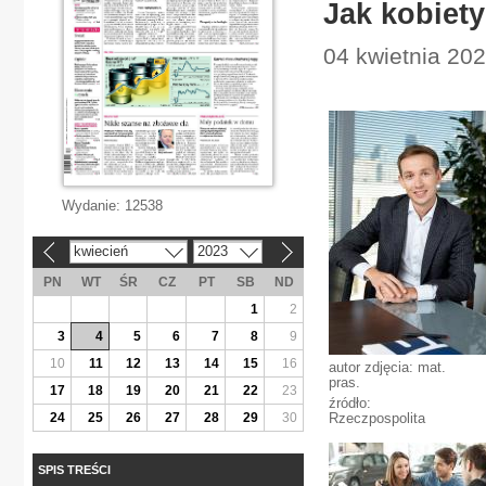
Jak kobiet
04 kwietnia 202
Wydanie:
12538
kwiecień
2023
«
»
PN
WT
ŚR
CZ
PT
SB
ND
1
2
3
4
5
6
7
8
9
10
11
12
13
14
15
16
autor zdjęcia: mat.
pras.
17
18
19
20
21
22
23
źródło:
24
25
26
27
28
29
30
Rzeczpospolita
SPIS TREŚCI